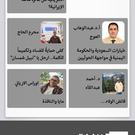
الإيرانية؟
أ.د.عبدالوهاب
محرم الحاج
العوج
خيارات السعودية والحكومة
كفى حمايةً للفساد وتكميماً
اليمنية في مواجهة الحوثيين
للكلمة.. ارحل يا "نبيل شمسان"
د. أحمد
اوراس الارياني
عبداللآه
فائض الولاء…
مايا والنافذة