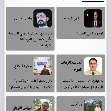
مطهر الريدة
وائل البدري
ارحمونا من الفساد
هل دشن الجيش اليمني النسخة
الأمريكية من طائرة شاهد
الإيرانية؟
أ.د.عبدالوهاب
محرم الحاج
العوج
خيارات السعودية والحكومة
كفى حمايةً للفساد وتكميماً
اليمنية في مواجهة الحوثيين
للكلمة.. ارحل يا "نبيل شمسان"
د. أحمد
اوراس الارياني