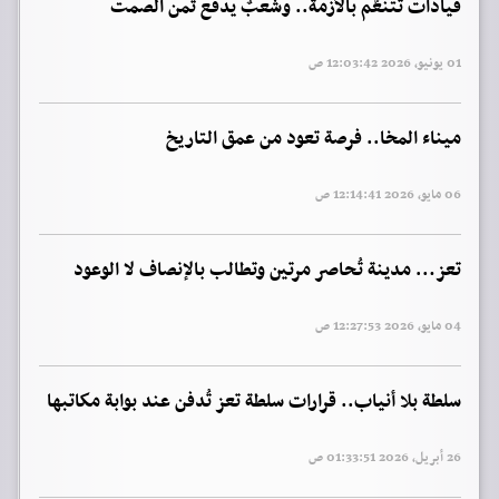
قياداتٌ تتنعّم بالأزمة.. وشعبٌ يدفع ثمن الصمت
01 يونيو, 2026 12:03:42 ص
ميناء المخا.. فرصة تعود من عمق التاريخ
06 مايو, 2026 12:14:41 ص
تعز… مدينة تُحاصر مرتين وتطالب بالإنصاف لا الوعود
04 مايو, 2026 12:27:53 ص
سلطة بلا أنياب.. قرارات سلطة تعز تُدفن عند بوابة مكاتبها
26 أبريل, 2026 01:33:51 ص