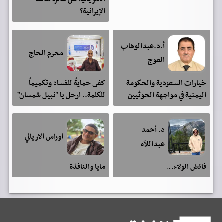
الإيرانية؟
أ.د.عبدالوهاب
محرم الحاج
العوج
خيارات السعودية والحكومة
كفى حمايةً للفساد وتكميماً
اليمنية في مواجهة الحوثيين
للكلمة.. ارحل يا "نبيل شمسان"
د. أحمد
اوراس الارياني
عبداللآه
فائض الولاء…
مايا والنافذة