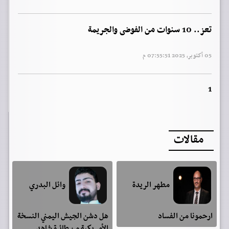
تعز.. 10 سنوات من الفوضى والجريمة
05 أكتوبر, 2025 07:55:51 م
1
مقالات
مطهر الريدة
وائل البدري
ارحمونا من الفساد
هل دشن الجيش اليمني النسخة
الأمريكية من طائرة شاهد