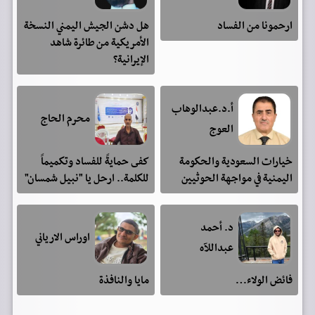
ارحمونا من الفساد
هل دشن الجيش اليمني النسخة
الأمريكية من طائرة شاهد
الإيرانية؟
أ.د.عبدالوهاب
محرم الحاج
العوج
خيارات السعودية والحكومة
كفى حمايةً للفساد وتكميماً
اليمنية في مواجهة الحوثيين
للكلمة.. ارحل يا "نبيل شمسان"
د. أحمد
اوراس الارياني
عبداللآه
فائض الولاء…
مايا والنافذة