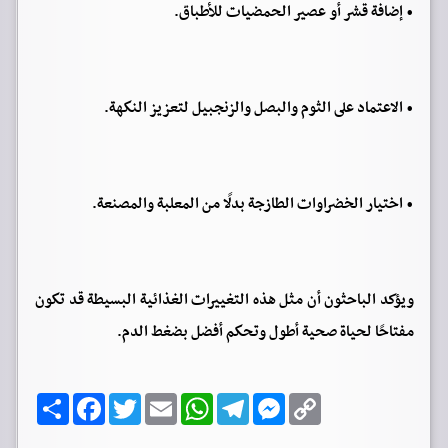
• إضافة قشر أو عصير الحمضيات للأطباق.
• الاعتماد على الثوم والبصل والزنجبيل لتعزيز النكهة.
• اختيار الخضراوات الطازجة بدلًا من المعلبة والمصنعة.
ويؤكد الباحثون أن مثل هذه التغييرات الغذائية البسيطة قد تكون
مفتاحًا لحياة صحية أطول وتحكم أفضل بضغط الدم.
C
M
T
W
E
T
F
ا
o
e
e
h
m
w
a
ن
p
s
l
a
a
i
c
ش