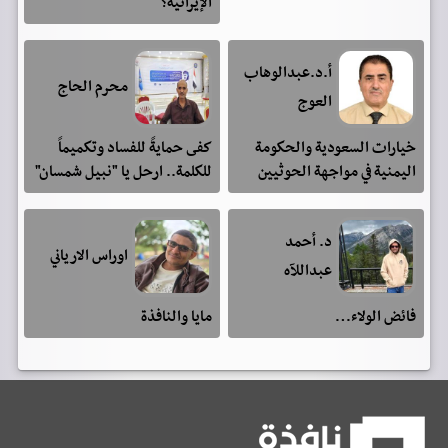
الإيرانية؟
أ.د.عبدالوهاب
محرم الحاج
العوج
خيارات السعودية والحكومة
كفى حمايةً للفساد وتكميماً
اليمنية في مواجهة الحوثيين
للكلمة.. ارحل يا "نبيل شمسان"
د. أحمد
اوراس الارياني
عبداللآه
فائض الولاء…
مايا والنافذة