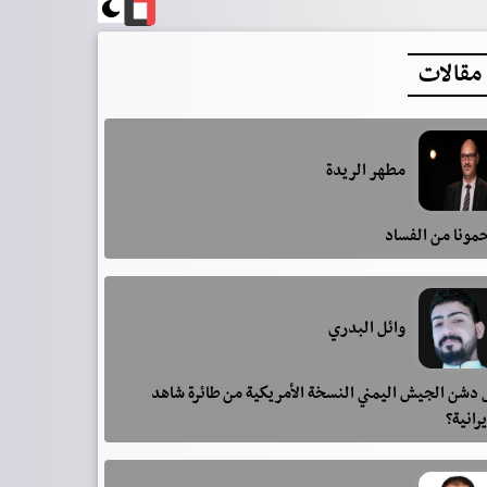
مقالات
مطهر الريدة
مونا من الفساد
وائل البدري
دشن الجيش اليمني النسخة الأمريكية من طائرة شاهد
يرانية؟