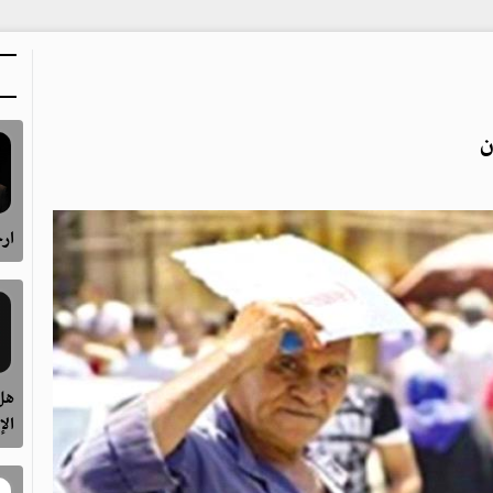
ن
ارح
هل 
الإ