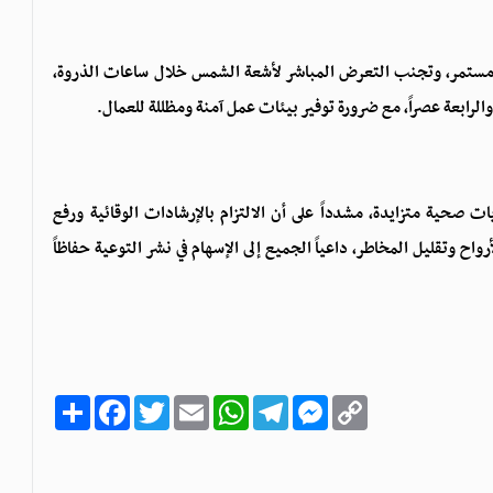
مستمر، وتجنب التعرض المباشر لأشعة الشمس خلال ساعات الذروة،
الرابعة عصراً، مع ضرورة توفير بيئات عمل آمنة ومظللة للعمال.
ت صحية متزايدة، مشدداً على أن الالتزام بالإرشادات الوقائية ورفع
ح وتقليل المخاطر، داعياً الجميع إلى الإسهام في نشر التوعية حفاظاً
C
M
T
W
E
T
F
ا
o
e
e
h
m
w
a
ن
p
s
l
a
a
i
c
ش
y
s
e
t
i
t
e
ر
b
t
l
s
g
e
L
o
e
A
r
n
i