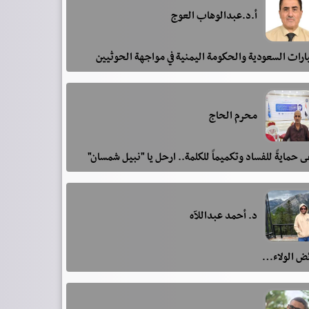
أ.د.عبدالوهاب العوج
رات السعودية والحكومة اليمنية في مواجهة الحوثيين
محرم الحاج
 حمايةً للفساد وتكميماً للكلمة.. ارحل يا "نبيل شمسان"
د. أحمد عبداللآه
ئض الولاء…