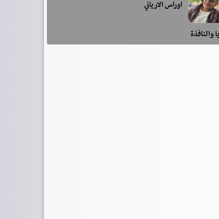
اوراس الارياني
ا والنافذة