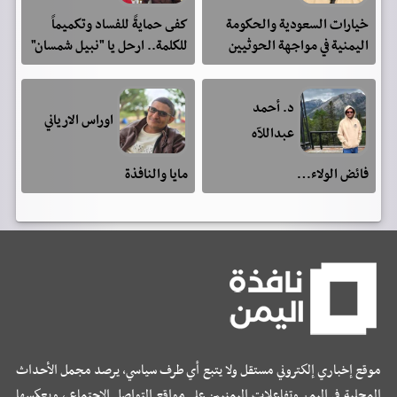
خيارات السعودية والحكومة
كفى حمايةً للفساد وتكميماً
اليمنية في مواجهة الحوثيين
للكلمة.. ارحل يا "نبيل شمسان"
د. أحمد
اوراس الارياني
عبداللآه
فائض الولاء…
مايا والنافذة
موقع إخباري إلكتروني مستقل ولا يتبع أي طرف سياسي، يرصد مجمل الأحداث
المحلية في اليمن وتفاعلات اليمنيين على مواقع التواصل الإجتماعي، ويعكسها