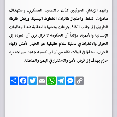
واتهم الزنداني الحوثيين كذلك بالتصعيد العسكري، واستهداف
صادرات النفط، واحتجاز طائرات الخطوط اليمنية، ورفض خارطة
الطريق، إلى جانب اتخاذ إجراءات وصفها بالعدائية ضد المنظمات
الإنسانية والأممية، مؤكداً أن الحكومة لا تزال ترى أن العودة إلى
الحوار والانخراط في عملية سلام حقيقية هو الخيار الأمثل لإنهاء
الحرب، محذرًا في الوقت ذاته من أن أي تصعيد جديد سيواجه برد
حازم يهدف إلى فرض الأمن والاستقرار في اليمن والمنطقة.
C
M
T
W
E
T
F
ا
o
e
e
h
m
w
a
ن
p
s
l
a
a
i
c
ش
y
s
e
t
i
t
e
ر
b
t
l
s
g
e
L
o
e
A
r
n
i
o
r
p
a
g
n
k
p
m
e
k
r