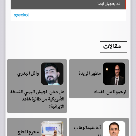
قد يعجبك ايضا
مقالات
مطهر الريدة
وائل البدري
ارحمونا من الفساد
هل دشن الجيش اليمني النسخة
الأمريكية من طائرة شاهد
الإيرانية؟
أ.د.عبدالوهاب
محرم الحاج