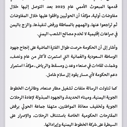
قدمها المبعوث الأممي عام 2023 بعد التوصل إليها خلال
مفاوضات أولية، مؤكدًا أن الحوثيين وافقوا عليها خلال المفاوضات
ثم تراجعوا عنها، واتهمهم بالمماطلة ورفض تنفيذها، والزج باليمن
في صراعات إقليمية لا تخدم مصالح الشعب اليمني.
وأشار إلى أن الحكومة حرصت طوال الفترة الماضية على إنجاح جهود
الوساطة السعودية والعُمانية التي استمرت لأكثر من عام ونصف،
وشملت لقاءات في صنعاء وعدن ومسقط والرياض، مؤكدًا استمرار
دعم الحكومة لأي مسار يقود إلى سلام شامل.
كما تناولت الرسالة ملفات تشغيل مطار صنعاء، وطائرات الخطوط
الجوية اليمنية، وميناء الحديدة، والجهود المبذولة لإعادة الرحلات
الجوية وتخفيف معاناة المواطنين، متهمًا جماعة الحوثي برفض
المقترحات الحكومية الخاصة باستئناف الرحلات، والإصرار على
السيطرة على شركة الخطوط اليمنية وإيراداتها.