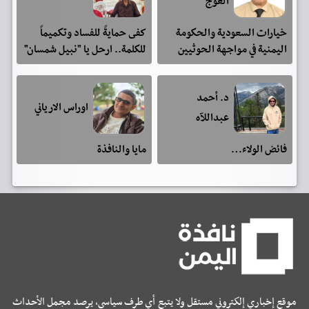
العوج
خيارات السعودية والحكومة
كفى حمايةً للفساد وتكميماً
اليمنية في مواجهة الحوثيين
للكلمة.. ارحل يا "نبيل شمسان"
د. أحمد
اوراس الارياني
عبداللآه
فائض الولاء…
مايا والنافذة
موقع إخباري إلكتروني مستقل ولا يتبع أي طرف سياسي، يرصد مجمل الأحداث