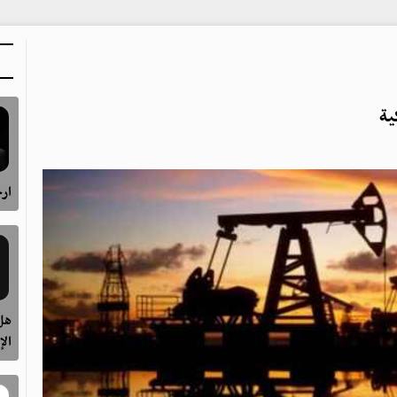
ية
ارح
هل 
الإ