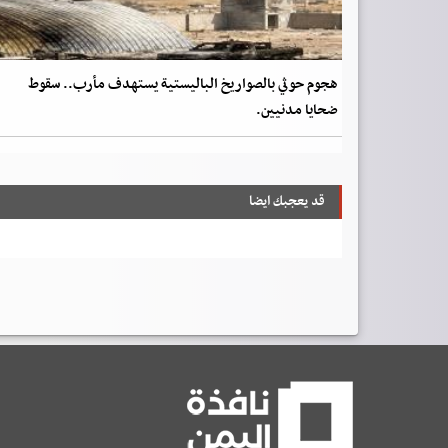
هجوم حوثي بالصواريخ الباليستية يستهدف مأرب.. سقوط
ضحايا مدنيين.
قد يعجبك ايضا