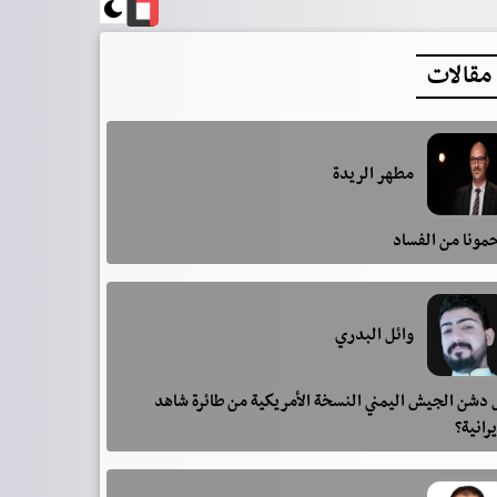
مقالات
مطهر الريدة
مونا من الفساد
وائل البدري
دشن الجيش اليمني النسخة الأمريكية من طائرة شاهد
يرانية؟