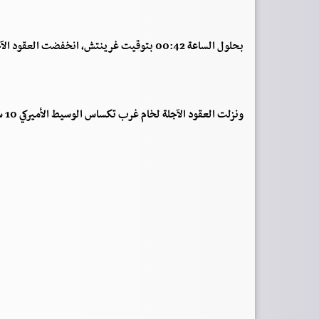
بحلول الساعة 00:42 بتوقيت غرينتش، انخفضت العقود الآجلة لخام برنت 8 سنتات أو 0.12% إلى 67.87 دولار للبرميل.
ونزلت العقود الآجلة لخام غرب تكساس الوسيط الأميركي 10 سنتات أو 0.16% إلى 63.95 دولار.