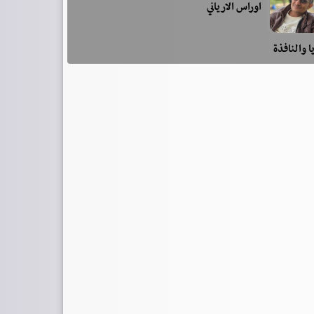
اوراس الارياني
ا والنافذة