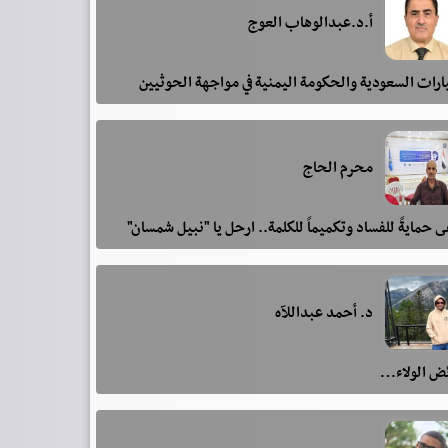
أ.د.عبدالوهاب العوج
رات السعودية والحكومة اليمنية في مواجهة الحوثيين
محرم الحاج
 حمايةً للفساد وتكميماً للكلمة.. ارحل يا "نبيل شمسان"
د. أحمد عبداللآه
ئض الولاء…