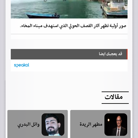
صور أولية تظهر آثار القصف الحوثي الذي استهدف ميناء المخاء.
قد يعجبك ايضا
مقالات
مطهر الريدة
وائل البدري