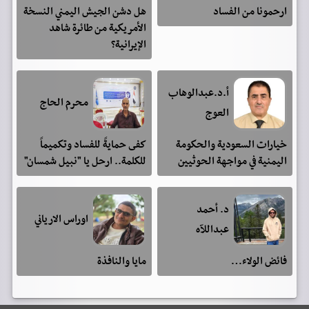
ارحمونا من الفساد
هل دشن الجيش اليمني النسخة
الأمريكية من طائرة شاهد
الإيرانية؟
أ.د.عبدالوهاب
محرم الحاج
العوج
خيارات السعودية والحكومة
كفى حمايةً للفساد وتكميماً
اليمنية في مواجهة الحوثيين
للكلمة.. ارحل يا "نبيل شمسان"
د. أحمد
اوراس الارياني
عبداللآه
فائض الولاء…
مايا والنافذة