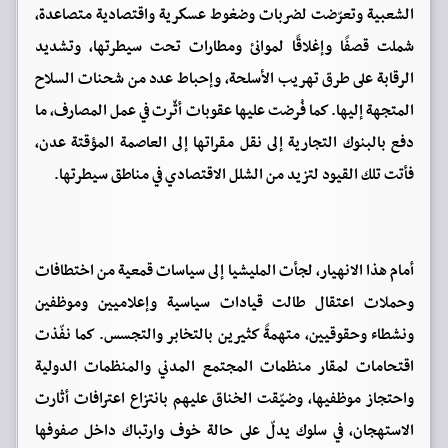
الشعبية وتعرّضت لضربات وضغوط عسكرية واقتصادية متصاعدة،
شملت قصفًا وإغلاقًا لموانئ ومطارات تحت سيطرتها، وتشديد
الرقابة على طرق تهريب الأسلحة، وإحباط عدد من شحنات السلاح
المتجهة إليها. كما فُرضت عليها عقوبات أثّرت في عمل المصارف، ما
دفع بالبنوك التجارية إلى نقل مقراتها إلى العاصمة المؤقتة عدن،
فأتت تلك القيود لتزيد من الشلل الاقتصادي في مناطق سيطرتها.
أمام هذا الانهيار، لجأت المليشيا إلى سياسات قمعية من اختطافات
وحملات اعتقال طالت قيادات سياسية وإعلاميين وموظفين
ونشطاء وحقوقيين، متهمةً كثيرين بالتخابر والتجسس. كما نفّذت
اقتحامات لمقار منظمات المجتمع المدني والمنظمات الدولية
واحتجاز موظفيها، وضيّقت الخناق عليهم بانتزاع اعترافات أثارت
الاستهجان، في سلوك يدلّ على حالة خوف وارتباك داخل صفوفها