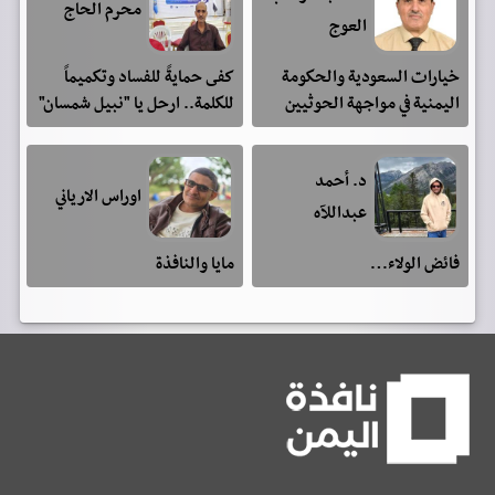
محرم الحاج
العوج
خيارات السعودية والحكومة
كفى حمايةً للفساد وتكميماً
اليمنية في مواجهة الحوثيين
للكلمة.. ارحل يا "نبيل شمسان"
د. أحمد
اوراس الارياني
عبداللآه
فائض الولاء…
مايا والنافذة