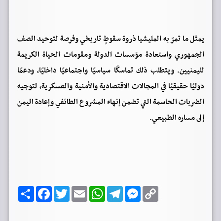
يمثل ما تمرّ به المليشيا ذروة سقوطٍ تاريخي وفرصة لتوحيد الصف
الجمهوري واستعادة مؤسسات الدولة ومقومات الحياة الكريمة
لليمنيين. ويتطلب ذلك تماسكًا سياسيًا واجتماعيًا داخليًا، ودعمًا
دوليًا حقيقيًا في المجالات الاقتصادية والأمنية والعسكرية، لتوجيه
الضربات الحاسمة التي تضمن إنهاء المشروع الطائفي وإعادة اليمن
إلى مساره الطبيعي.
C
M
T
W
E
T
F
ا
o
e
e
h
m
w
a
ن
p
s
l
a
a
i
c
ش
y
s
e
t
i
t
e
ر