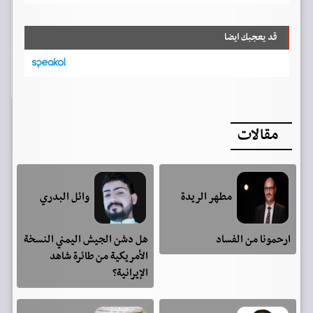
قد يعجبك ايضا
مقالات
مطهر الريدة
وائل البدري
ارحمونا من الفساد
هل دشن الجيش اليمني النسخة
الأمريكية من طائرة شاهد
الإيرانية؟