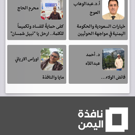
أ.د.عبدالوهاب
محرم الحاج
العوج
خيارات السعودية والحكومة
كفى حمايةً للفساد وتكميماً
اليمنية في مواجهة الحوثيين
للكلمة.. ارحل يا "نبيل شمسان"
د. أحمد
اوراس الارياني
عبداللآه
فائض الولاء…
مايا والنافذة