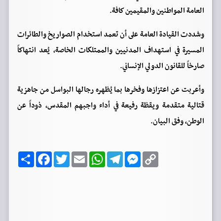
العامة المواطنين والمقيمين كافة.
وشددت القيادة العامة على أن تعمد استخدام الصواريخ والطائرات
المسيرة في استهداف المدنيين والممتلكات الخاصة، يُعد انتهاكاً
صارخاً للقانون الدولي الإنساني.
وأعربت عن اعتزازها وفخرها بما يُظهره رجالها البواسل من جاهزية
قتالية متقدمة ويقظة رفيعة في أداء واجبهم المقدس، ذوداً عن
الوطن، وفق البيان.
C
M
T
W
E
T
F
ا
o
e
e
h
m
w
a
ن
p
s
l
a
a
i
c
ش
y
s
e
t
i
t
e
ر
b
t
l
s
g
e
L
o
e
A
r
n
i
o
r
p
a
g
n
k
p
m
e
k
r