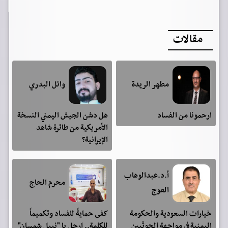
مقالات
مطهر الريدة
وائل البدري
ارحمونا من الفساد
هل دشن الجيش اليمني النسخة
الأمريكية من طائرة شاهد
الإيرانية؟
أ.د.عبدالوهاب
محرم الحاج
العوج
خيارات السعودية والحكومة
كفى حمايةً للفساد وتكميماً
اليمنية في مواجهة الحوثيين
للكلمة.. ارحل يا "نبيل شمسان"