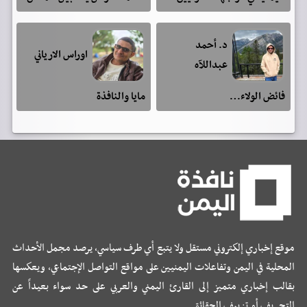
د. أحمد
اوراس الارياني
عبداللآه
فائض الولاء…
مايا والنافذة
موقع إخباري إلكتروني مستقل ولا يتبع أي طرف سياسي، يرصد مجمل الأحداث
المحلية في اليمن وتفاعلات اليمنيين على مواقع التواصل الإجتماعي، ويعكسها
بقالب إخباري متميز إلى القارئ اليمني والعربي على حد سواء بعيداً عن
التحريف أو تزييف الحقائق