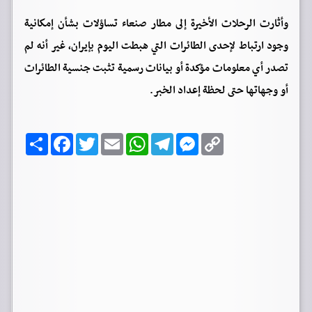
وأثارت الرحلات الأخيرة إلى مطار صنعاء تساؤلات بشأن إمكانية
وجود ارتباط لإحدى الطائرات التي هبطت اليوم بإيران، غير أنه لم
تصدر أي معلومات مؤكدة أو بيانات رسمية تثبت جنسية الطائرات
أو وجهاتها حتى لحظة إعداد الخبر.
C
M
T
W
E
T
F
ا
o
e
e
h
m
w
a
ن
p
s
l
a
a
i
c
ش
y
s
e
t
i
t
e
ر
b
t
l
s
g
e
L
o
e
A
r
n
i
o
r
p
a
g
n
k
p
m
e
k
r