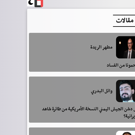
مقالات
مطهر الريدة
مونا من الفساد
وائل البدري
دشن الجيش اليمني النسخة الأمريكية من طائرة شاهد
يرانية؟