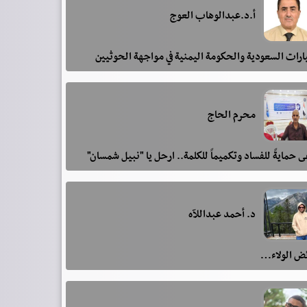
أ.د.عبدالوهاب العوج
رات السعودية والحكومة اليمنية في مواجهة الحوثيين
محرم الحاج
 حمايةً للفساد وتكميماً للكلمة.. ارحل يا "نبيل شمسان"
د. أحمد عبداللآه
ئض الولاء…