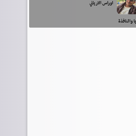
اوراس الارياني
ا والنافذة