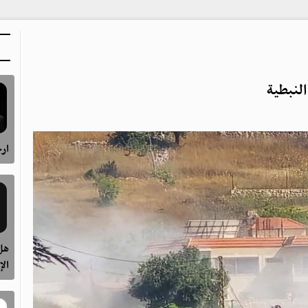
ارح
هل 
الإ