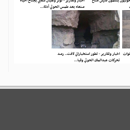
لحوثيون يسلمون فارس مناع
اخبار وتقارير - توتر وغليان شعبي يجتاح أحياء
صنعاء بعد طمس الحوثي أدلة...
قوات
اخبار وتقارير - تطور استخباراتي لافت.. رصد
تحركات عبدالملك الحوثي وقيا...