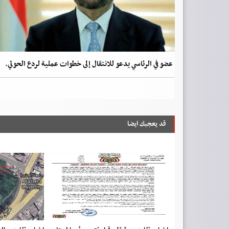
عضو في الرئاسي يدعو للانتقال إلى خطوات عملية لردع الحوثي.
قد يعجبك ايضا