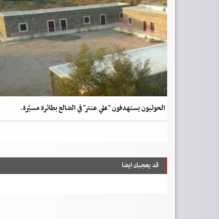
الحوثيون يستهدفون "علي عنتر" في الضالع بطائرة مسيّرة.
قد يعجبك ايضا