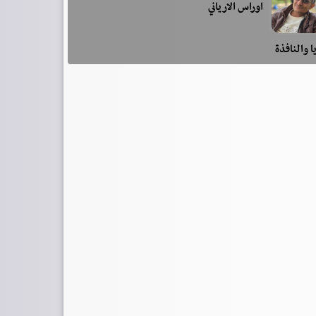
اوراس الارياني
ا والنافذة