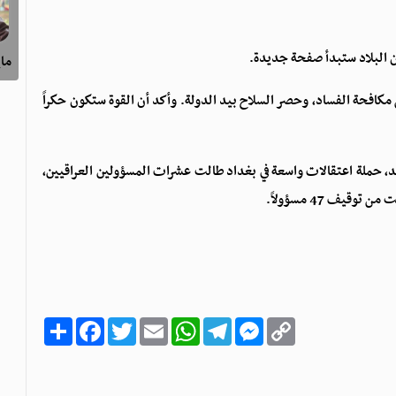
أن البلاد ستبدأ صفحة جديدة.
ماي
 مكافحة الفساد، وحصر السلاح بيد الدولة. وأكد أن القوة ستكون حكراً
، حملة اعتقالات واسعة في بغداد طالت عشرات المسؤولين العراقيين،
ف 47 مسؤولاً.
C
M
T
W
E
T
F
ا
o
e
e
h
m
w
a
ن
p
s
l
a
a
i
c
ش
y
s
e
t
i
t
e
ر
b
t
l
s
g
e
L
o
e
A
r
n
i