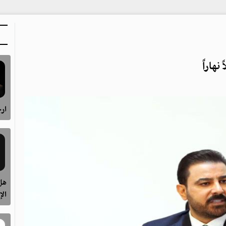
نهاراً
ارح
هل 
الإ