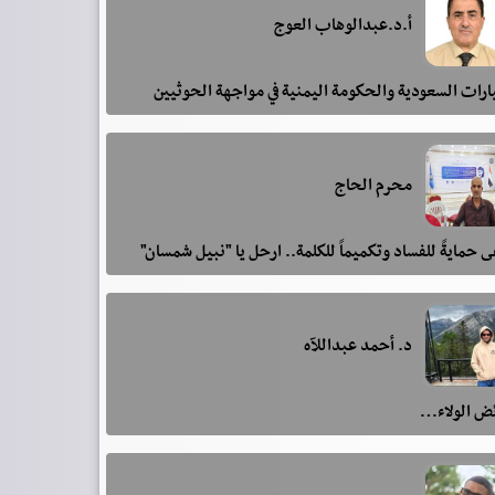
أ.د.عبدالوهاب العوج
رات السعودية والحكومة اليمنية في مواجهة الحوثيين
محرم الحاج
 حمايةً للفساد وتكميماً للكلمة.. ارحل يا "نبيل شمسان"
د. أحمد عبداللآه
ئض الولاء…