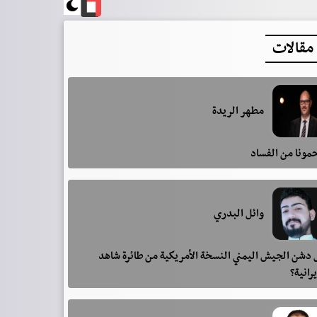
مقالات
مطهر الريدة
مونا من الفساد
وائل البدري
دشن الجيش اليمني النسخة الأمريكية من طائرة شاهد
يرانية؟