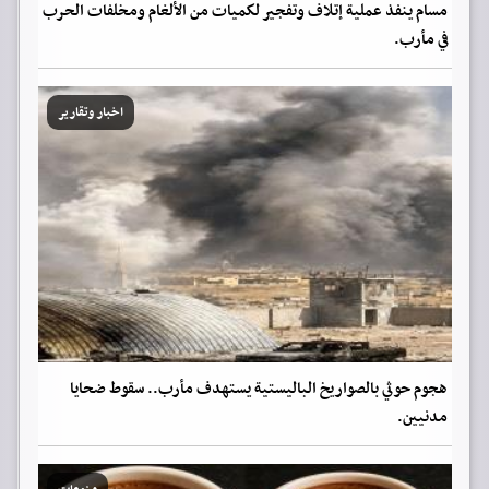
مسام ينفذ عملية إتلاف وتفجير لكميات من الألغام ومخلفات الحرب
في مأرب.
اخبار وتقارير
هجوم حوثي بالصواريخ الباليستية يستهدف مأرب.. سقوط ضحايا
مدنيين.