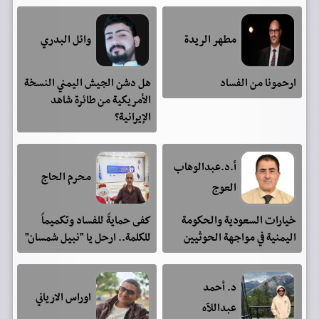
مطهر الريدة
وائل البدري
ارحمونا من الفساد
هل دشن الجيش اليمني النسخة
الأمريكية من طائرة شاهد
الإيرانية؟
أ.د.عبدالوهاب
محرم الحاج
العوج
خيارات السعودية والحكومة
كفى حمايةً للفساد وتكميماً
اليمنية في مواجهة الحوثيين
للكلمة.. ارحل يا "نبيل شمسان"
د. أحمد
اوراس الارياني
عبداللآه