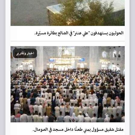
الحوثيون يستهدفون "علي عنتر" في الضالع بطائرة مسيّرة.
اخبار وتقارير
مقتل شقيق مسؤول يمني طعنًا داخل مسجد في الصومال.