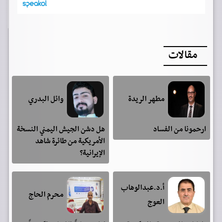
مقالات
مطهر الريدة
وائل البدري
ارحمونا من الفساد
هل دشن الجيش اليمني النسخة
الأمريكية من طائرة شاهد
الإيرانية؟
أ.د.عبدالوهاب
محرم الحاج
العوج