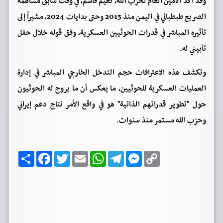
وقد أكد الأمين العام لحزب الله، نعيم قاسم، في وقت سابق مساهمة
الصريع طبطبائي في اليمن منذ 2015 وحتى بدايات 2024، مشيراً إلى
تأثيره المباشر في قدرات الحوثيين العسكرية، وفق قوله خلال حفل
تأبيني له.
وتكشف هذه الاعترافات حجم التدخل الخارجي المباشر في إدارة
العمليات العسكرية للحوثيين، ما يعكس أن ما يروج له الحوثيون
حول "تطوير قدراتهم الذاتية" هو في واقع الأمر نتاج دعم إيراني
وحزب الله مستمر منذ سنوات.
C
M
T
W
E
T
F
ا
o
e
e
h
m
w
a
ن
p
s
l
a
a
i
c
ش
y
s
e
t
i
t
e
ر
b
t
l
s
g
e
L
o
e
A
r
n
i
o
r
p
a
g
n
k
p
m
e
k
r