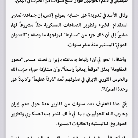
طبطبائي في دعم الحوثيين طوال تسع سنوات من الحرب في اليمن.
وقال الأسد في تدوينة على حسابه بموقع إكس، إن جماعته تعتبر
استقدام الخبراء وتطوير الصناعات العسكرية حقاً مشروعاً لها،
مشيراً إلى أن ذلك جزء من "مسارها" لمواجهة ما وصفه بـ"العدوان
الدولي" المستمر منذ عشر سنوات.
وأضاف الحوثي أن ارتباط جماعته بإيران تحت مسمى "محور
المقاومة" يمثل "موقفاً إيمانياً راسخاً"، وأن مشاركة خبراء حزب الله
والحرس الثوري الإيراني في صفوفهم تُعد "شرفاً عظيماً" و"دليلاً على
وحدة المعركة".
يأتي هذا الاعتراف بعد سنوات من تقارير عدة حول دعم إيران
وحزب الله للحوثيين، بما في ذلك التدريب العسكري وتطوير
الصواريخ الباليستية والطائرات المسيرة.