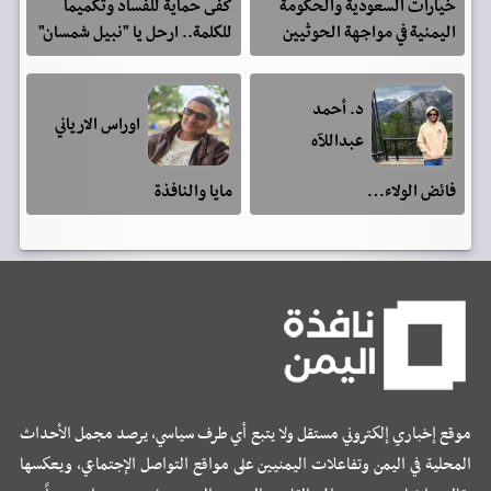
خيارات السعودية والحكومة
كفى حمايةً للفساد وتكميماً
اليمنية في مواجهة الحوثيين
للكلمة.. ارحل يا "نبيل شمسان"
د. أحمد
اوراس الارياني
عبداللآه
فائض الولاء…
مايا والنافذة
موقع إخباري إلكتروني مستقل ولا يتبع أي طرف سياسي، يرصد مجمل الأحداث
المحلية في اليمن وتفاعلات اليمنيين على مواقع التواصل الإجتماعي، ويعكسها