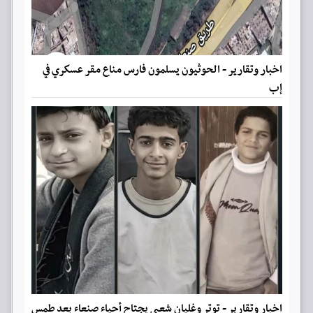
اخبار وتقارير - الحوثيون يسلمون فارس مناع مقر عسكري في
إب
اخبار وتقارير - توتر وغليان شعبي يجتاح أحياء صنعاء بعد طمس