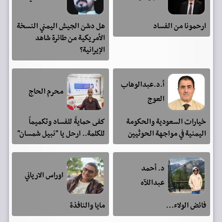
ارحمونا من الفساد
هل دشن الجيش اليمني النسخة
الأمريكية من طائرة شاهد
الإيرانية؟
أ.د.عبدالوهاب
محرم الحاج
العوج
خيارات السعودية والحكومة
كفى حمايةً للفساد وتكميماً
اليمنية في مواجهة الحوثيين
للكلمة.. ارحل يا "نبيل شمسان"
د. أحمد
اوراس الارياني
عبداللآه
فائض الولاء…
مايا والنافذة