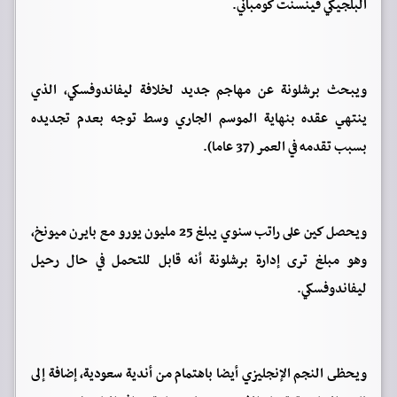
البلجيكي فينسنت كومباني.
ويبحث برشلونة عن مهاجم جديد لخلافة ليفاندوفسكي، الذي
ينتهي عقده بنهاية الموسم الجاري وسط توجه بعدم تجديده
بسبب تقدمه في العمر (37 عاما).
ويحصل كين على راتب سنوي يبلغ 25 مليون يورو مع بايرن ميونخ،
وهو مبلغ ترى إدارة برشلونة أنه قابل للتحمل في حال رحيل
ليفاندوفسكي.
ويحظى النجم الإنجليزي أيضا باهتمام من أندية سعودية، إضافة إلى