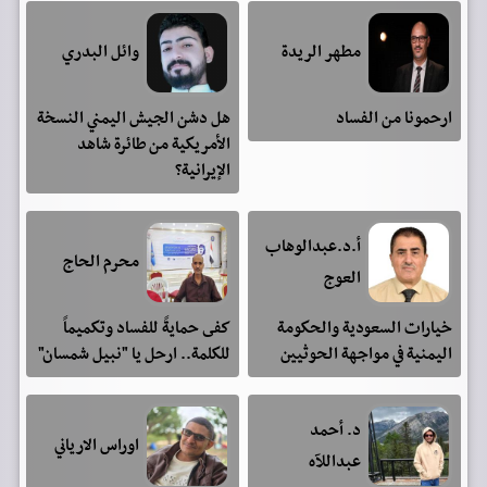
مطهر الريدة
وائل البدري
ارحمونا من الفساد
هل دشن الجيش اليمني النسخة
الأمريكية من طائرة شاهد
الإيرانية؟
أ.د.عبدالوهاب
محرم الحاج
العوج
خيارات السعودية والحكومة
كفى حمايةً للفساد وتكميماً
اليمنية في مواجهة الحوثيين
للكلمة.. ارحل يا "نبيل شمسان"
د. أحمد
اوراس الارياني
عبداللآه