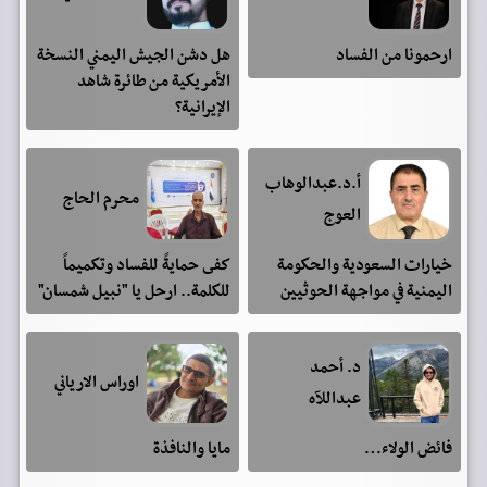
ارحمونا من الفساد
هل دشن الجيش اليمني النسخة
الأمريكية من طائرة شاهد
الإيرانية؟
أ.د.عبدالوهاب
محرم الحاج
العوج
خيارات السعودية والحكومة
كفى حمايةً للفساد وتكميماً
اليمنية في مواجهة الحوثيين
للكلمة.. ارحل يا "نبيل شمسان"
د. أحمد
اوراس الارياني
عبداللآه
فائض الولاء…
مايا والنافذة