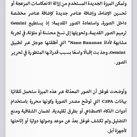
وتمكن الميزة الجديدة المستخدم من إزالة الانعكاسات المزعجة أو
تحسين الإضاءة، وإضافة عناصر جديدة كإضافة عناصر مخصّصة
داخل الصورة، واستعادة الصور القديمة؛ إذ يستطيع Gemini
ترميم الصور القديمة، وتحويلها إلى نسخ محسّنة أو ملوّنة، في تجربة
مشابهة لأداة “Nano Banana” التي أطلقتها جوجل عبر تطبيق
Gemini، وجذبت إقبالًا واسعًا بسبب قدراتها المتطورة في تحرير
الصور.
وأوضحت غوغل أن الصور المعدّلة عبر هذه الميزة ستحمل تلقائيًا
بيانات C2PA التي توضّح مصدر الصورة وكونها محررة باستخدام
أدوات الذكاء الاصطناعي أو بطرق تقليدية، لضمان الشفافية ومنع
التضليل.ولم تكشف غوغل بعدُ عن موعد وصولها دوليًا أو إتاحتها
لأجهزة أبل.