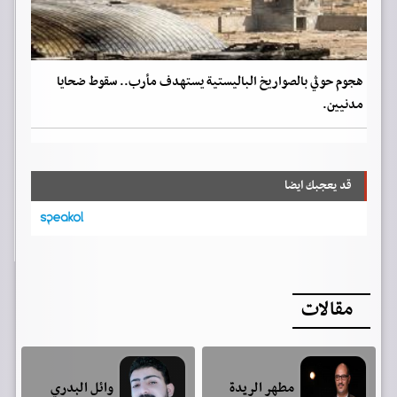
هجوم حوثي بالصواريخ الباليستية يستهدف مأرب.. سقوط ضحايا
مدنيين.
قد يعجبك ايضا
مقالات
مطهر الريدة
وائل البدري