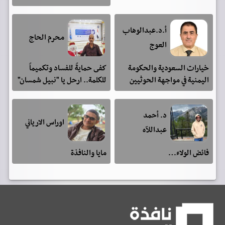
أ.د.عبدالوهاب
محرم الحاج
العوج
خيارات السعودية والحكومة
كفى حمايةً للفساد وتكميماً
اليمنية في مواجهة الحوثيين
للكلمة.. ارحل يا "نبيل شمسان"
د. أحمد
اوراس الارياني
عبداللآه
فائض الولاء…
مايا والنافذة