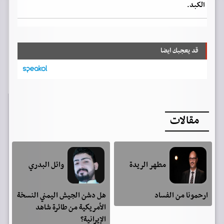
الكبد.
قد يعجبك ايضا
مقالات
مطهر الريدة
وائل البدري
ارحمونا من الفساد
هل دشن الجيش اليمني النسخة
الأمريكية من طائرة شاهد
الإيرانية؟