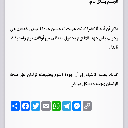
الجسم بشكل عام.
يذكر أن أبحاثا كثيرة كانت عملت لتحسين جودة النوم، وشددت على
وجوب بذل جهد للالتزام بجدول منتظم، مع أوقات نوم واستيقاظ
ثابتة.
كذلك يجب الانتباه إلى أن جودة النوم وطبيعته تؤثران على صحة
الإنسان وجسده بشكل مباشر.
C
M
T
W
E
T
F
ا
o
e
e
h
m
w
a
ن
p
s
l
a
a
i
c
ش
y
s
e
t
i
t
e
ر
b
t
l
s
g
e
L
o
e
A
r
n
i