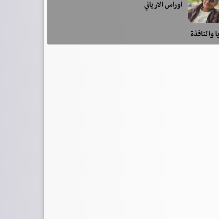
اوراس الارياني
ا والنافذة