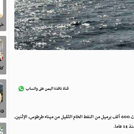
خيا
كفى
قناة نافذة اليمن على واتساب
فا
قال مسؤول سوري في قطاع الطاقة لـ"رويترز"، إن سوريا صدرت 600 ألف برميل من النفط الخام الثقيل من ميناء طرطوس، الإثنين،
ما.