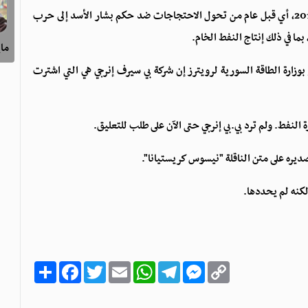
وكانت سوريا تصدر 380 ألف برميل من النفط يوميا عام 2010، أي قبل عام من تحول الاحتجاجات ضد حكم بشار الأسد إلى حرب
ماي
بوزارة الطاقة السورية لرويترز إن شركة بي سيرف إنرجي هي التي اشترت
ة النفط. ولم ترد
بي.بي
إنرجي حتى الآن على طلب للتعليق.
ديره على متن الناقلة "نيسوس كريستيانا".
كنه لم يحددها.
C
M
T
W
E
T
F
ا
o
e
e
h
m
w
a
ن
p
s
l
a
a
i
c
ش
y
s
e
t
i
t
e
ر