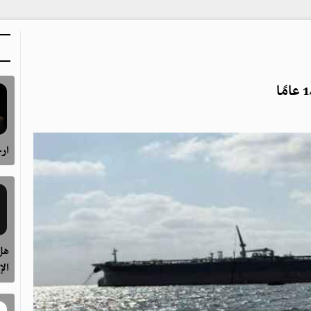
ارح
هل 
الإ