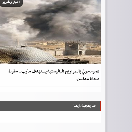
اخبار وتقارير
هجوم حوثي بالصواريخ الباليستية يستهدف مأرب.. سقوط
ضحايا مدنيين.
قد يعجبك ايضا