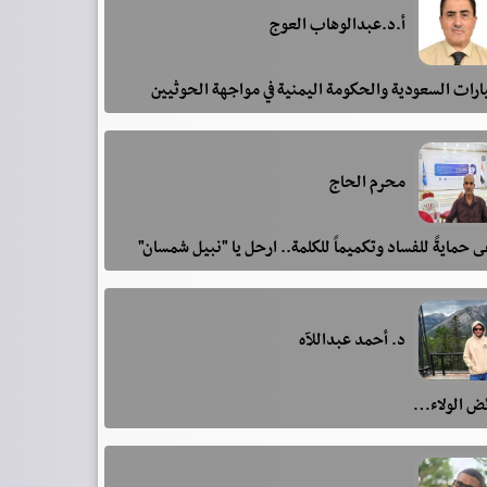
أ.د.عبدالوهاب العوج
رات السعودية والحكومة اليمنية في مواجهة الحوثيين
محرم الحاج
 حمايةً للفساد وتكميماً للكلمة.. ارحل يا "نبيل شمسان"
د. أحمد عبداللآه
ئض الولاء…