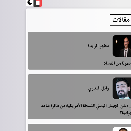
مقالات
مطهر الريدة
مونا من الفساد
وائل البدري
دشن الجيش اليمني النسخة الأمريكية من طائرة شاهد
يرانية؟