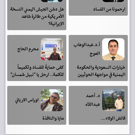
ارحمونا من الفساد
هل دشن الجيش اليمني النسخة
الأمريكية من طائرة شاهد
الإيرانية؟
أ.د.عبدالوهاب
محرم الحاج
العوج
خيارات السعودية والحكومة
كفى حمايةً للفساد وتكميماً
اليمنية في مواجهة الحوثيين
للكلمة.. ارحل يا "نبيل شمسان"
د. أحمد
اوراس الارياني
عبداللآه
فائض الولاء…
مايا والنافذة