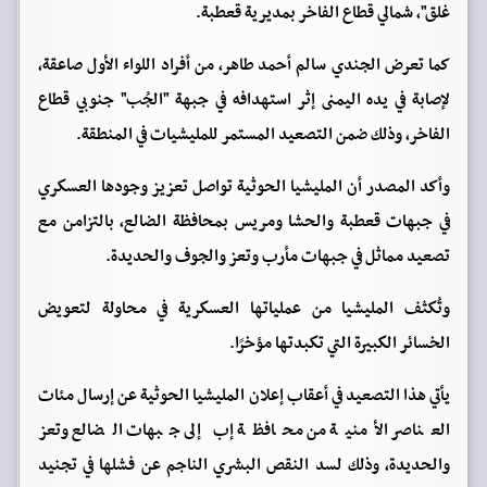
غلق"، شمالي قطاع الفاخر بمديرية قعطبة.
كما تعرض الجندي سالم أحمد طاهر، من أفراد اللواء الأول صاعقة،
لإصابة في يده اليمنى إثر استهدافه في جبهة "الجُب" جنوبي قطاع
الفاخر، وذلك ضمن التصعيد المستمر للمليشيات في المنطقة.
وأكد المصدر أن المليشيا الحوثية تواصل تعزيز وجودها العسكري
في جبهات قعطبة والحشا ومريس بمحافظة الضالع، بالتزامن مع
تصعيد مماثل في جبهات مأرب وتعز والجوف والحديدة.
وتُكثف المليشيا من عملياتها العسكرية في محاولة لتعويض
الخسائر الكبيرة التي تكبدتها مؤخرًا.
يأتي هذا التصعيد في أعقاب إعلان المليشيا الحوثية عن إرسال مئات
العناصر الأمنية من محافظة إب إلى جبهات الضالع وتعز
والحديدة، وذلك لسد النقص البشري الناجم عن فشلها في تجنيد