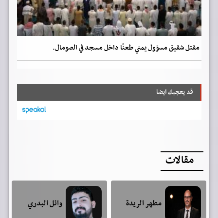
مقتل شقيق مسؤول يمني طعنًا داخل مسجد في الصومال.
قد يعجبك ايضا
مقالات
مطهر الريدة
وائل البدري