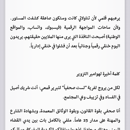
يرعبهم قلمي لأن تناولاتي كانت وستكون صاعقة كشفت المستور.
ولأن ساحات المواجهة الرقمية (فيسبوك، واتساب، والمواقع
الوطنية) أصبحت النافذة التي يرى منها الملايين حقيقتهم، يريدون
اليوم خنقي رقمياً وجنائياً بعد أن فشلوا في خنقي إدارياً.
كلمة أخيرة لهوامير التزوير
لكل من يروج لفرية "لست صحفياً" لتبرير قمعي: أنت شريك أصيل
في الفساد وفي تزييف وعي المجتمع.
أنا صحفي بقوة القانون، وبقوة الوثائق المعمدة، وبشهادة الشارع
والمهنة على مدار 25 عاماً. ملفي بالكامل بات بين يدي القضاء
اليمني، وهناك ميعادنا. اذهبوا بملفاتكم الكيدية المفبركة، وسآتيكم