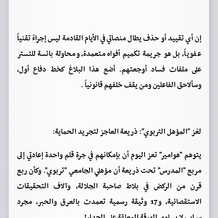
إن أي تقييد أو حذف يطال منصاتي في الأيام القادمة ليس إجراءً تقنياً
عفوياً، بل هو جريمة تكميم أفواه متعمدة، ومحاولة بائسة للتستر
على ملفات فساد أوجعتهم. أضع هذا البلاغ كخط دفاع أول،
وسألاحق الفاعلين ومن يقف خلفهم قانونياً .
لغز "المؤهل التربوي": ذريعة العاجز لتجريد الحماية:
يتوهم "هوامير" تعز اليوم أن بإمكانهم في جرة قلم واحدة إعادتي إلى
مربع "المدرس" تحت ذريعة أن مؤهلي الجامعي "تربوي". وكأن ربع
قرن من الركض في بلاط صاحبة الجلالة، وآلاف التحقيقات
الاستقصائية، و17 وثيقة رسمية تعمدت بالعرق والحبر، مجرد
سراب لا يساوي الورقة المعلقة على الجدار!