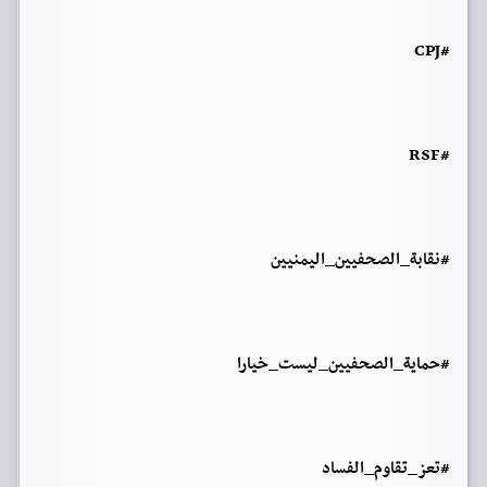
#CPJ
#RSF
#نقابة_الصحفيين_اليمنيين
#حماية_الصحفيين_ليست_خيارا
#تعز_تقاوم_الفساد