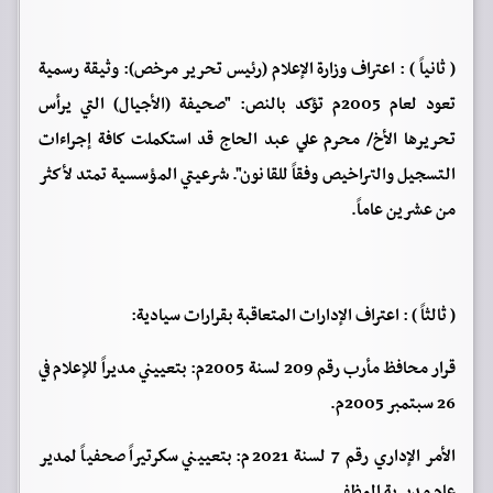
( ثانياً ) : اعتراف وزارة الإعلام (رئيس تحرير مرخص): وثيقة رسمية
تعود لعام 2005م تؤكد بالنص: "صحيفة (الأجيال) التي يرأس
تحريرها الأخ/ محرم علي عبد الحاج قد استكملت كافة إجراءات
التسجيل والتراخيص وفقاً للقانون". شرعيتي المؤسسية تمتد لأكثر
من عشرين عاماً.
( ثالثاً ) : اعتراف الإدارات المتعاقبة بقرارات سيادية:
قرار محافظ مأرب رقم 209 لسنة 2005م: بتعييني مديراً للإعلام في
26 سبتمبر 2005م.
الأمر الإداري رقم 7 لسنة 2021م: بتعييني سكرتيراً صحفياً لمدير
عام مديرية المظفر.