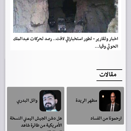
اخبار وتقارير - تطور استخباراتي لافت.. رصد تحركات عبدالملك
الحوثي وقيا...
مقالات
مطهر الريدة
وائل البدري
ارحمونا من الفساد
هل دشن الجيش اليمني النسخة
الأمريكية من طائرة شاهد