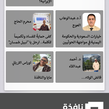
الإيرانية؟
أ.د.عبدالوهاب
محرم الحاج
العوج
خيارات السعودية والحكومة
كفى حمايةً للفساد وتكميماً
اليمنية في مواجهة الحوثيين
للكلمة.. ارحل يا "نبيل شمسان"
د. أحمد
اوراس الارياني
عبداللآه
فائض الولاء…
مايا والنافذة