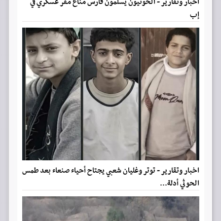
اخبار وتقارير - الحوثيون يسلمون فارس مناع مقر عسكري في
إب
اخبار وتقارير - توتر وغليان شعبي يجتاح أحياء صنعاء بعد طمس
الحوثي أدلة...