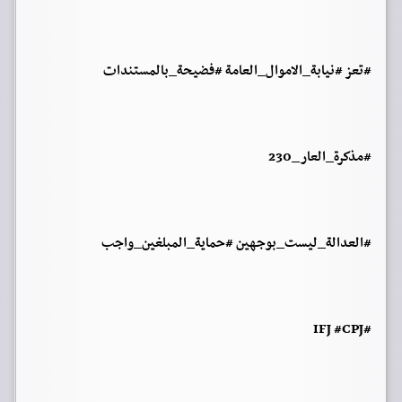
#تعز #نيابة_الاموال_العامة #فضيحة_بالمستندات
#مذكرة_العار_230
#العدالة_ليست_بوجهين #حماية_المبلغين_واجب
#IFJ #CPJ