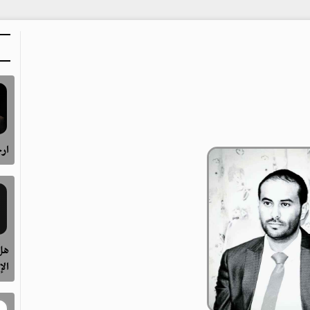
ارح
هل 
الإ