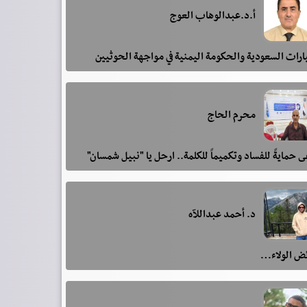
أ.د.عبدالوهاب العوج
رات السعودية والحكومة اليمنية في مواجهة الحوثيين
محرم الحاج
 حمايةً للفساد وتكميماً للكلمة.. ارحل يا "نبيل شمسان"
د. أحمد عبداللآه
ئض الولاء…