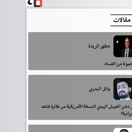
مقالات
مطهر الريدة
مونا من الفساد
وائل البدري
دشن الجيش اليمني النسخة الأمريكية من طائرة شاهد
يرانية؟