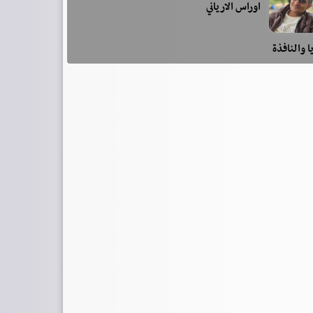
اوراس الارياني
ا والنافذة