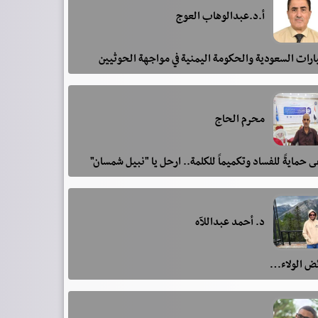
أ.د.عبدالوهاب العوج
رات السعودية والحكومة اليمنية في مواجهة الحوثيين
محرم الحاج
 حمايةً للفساد وتكميماً للكلمة.. ارحل يا "نبيل شمسان"
د. أحمد عبداللآه
ئض الولاء…