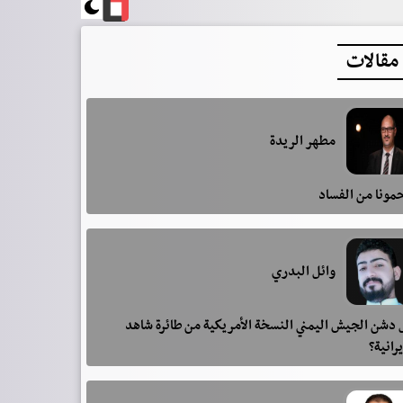
مقالات
مطهر الريدة
مونا من الفساد
وائل البدري
دشن الجيش اليمني النسخة الأمريكية من طائرة شاهد
يرانية؟