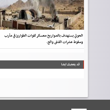
الحوثي يستهدف بالصواريخ معسكر لقوات الطوارئ في مأرب
وسقوط عشرات القتلى والج.
قد يعجبك ايضا