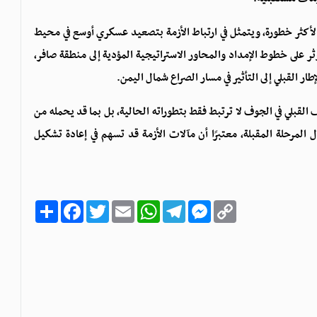
نه الأكثر خطورة، ويتمثل في ارتباط الأزمة بتصعيد عسكري أوسع في محيط
ر على خطوط الإمداد والمحاور الاستراتيجية المؤدية إلى منطقة صافر،
طار القبلي إلى التأثير في مسار الصراع شمال اليمن.
القبلي في الجوف لا ترتبط فقط بتطوراته الحالية، بل بما قد يحمله من
المرحلة المقبلة، معتبرًا أن مآلات الأزمة قد تسهم في إعادة تشكيل
C
M
T
W
E
T
F
ا
o
e
e
h
m
w
a
ن
p
s
l
a
a
i
c
ش
y
s
e
t
i
t
e
ر
b
t
l
s
g
e
L
o
e
A
r
n
i
o
r
p
a
g
n
k
p
m
e
k
r