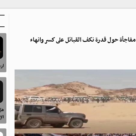
مفاجأة حول قدرة نكف القبائل على كسر وانهاء
ارح
هل 
الإ