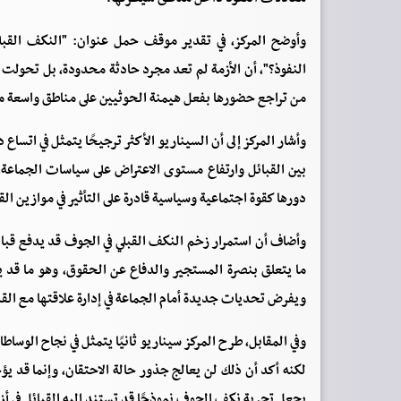
وأوضح المركز، في تقدير موقف حمل عنوان: "النكف القبل
النفوذ؟"، أن الأزمة لم تعد مجرد حادثة محدودة، بل تحولت 
من تراجع حضورها بفعل هيمنة الحوثيين على مناطق واسعة من
وأشار المركز إلى أن السيناريو الأكثر ترجيحًا يتمثل في اتساع
بين القبائل وارتفاع مستوى الاعتراض على سياسات الجماعة، 
دورها كقوة اجتماعية وسياسية قادرة على التأثير في موازين ا
وأضاف أن استمرار زخم النكف القبلي في الجوف قد يدفع قبائل
ما يتعلق بنصرة المستجير والدفاع عن الحقوق، وهو ما قد ي
ويفرض تحديات جديدة أمام الجماعة في إدارة علاقتها مع القب
وفي المقابل، طرح المركز سيناريو ثانيًا يتمثل في نجاح الوساطا
لكنه أكد أن ذلك لن يعالج جذور حالة الاحتقان، وإنما قد يؤ
يجعل تجربة نكف الجوف نموذجًا قد تستند إليه القبائل في أ