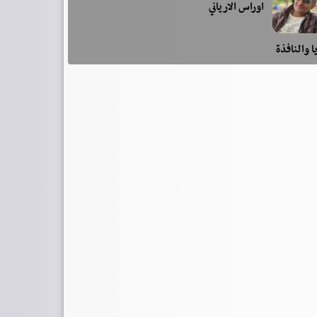
اوراس الارياني
ا والنافذة