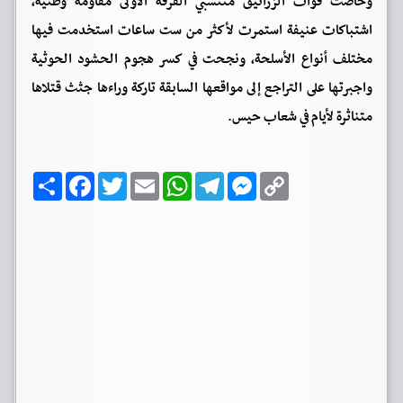
وخاضت قوات الزرانيق منتسبي الفرقة الأولى مقاومة وطنية،
اشتباكات عنيفة استمرت لأكثر من ست ساعات استخدمت فيها
مختلف أنواع الأسلحة، ونجحت في كسر هجوم الحشود الحوثية
واجبرتها على التراجع إلى مواقعها السابقة تاركة وراءها جثث قتلاها
متناثرة لأيام في شعاب حيس.
C
M
T
W
E
T
F
ا
o
e
e
h
m
w
a
ن
p
s
l
a
a
i
c
ش
y
s
e
t
i
t
e
ر
b
t
l
s
g
e
L
o
e
A
r
n
i
o
r
p
a
g
n
k
p
m
e
k
r