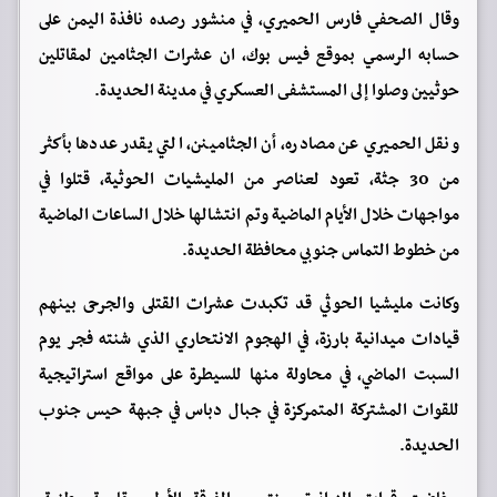
وقال الصحفي فارس الحميري، في منشور رصده نافذة اليمن على
حسابه الرسمي بموقع فيس بوك، ان عشرات الجثامين لمقاتلين
حوثيين وصلوا إلى المستشفى العسكري في مدينة الحديدة.
ونقل الحميري عن مصادره، أن الجثامينن، التي يقدر عددها بأكثر
من 30 جثة، تعود لعناصر من المليشيات الحوثية، قتلوا في
مواجهات خلال الأيام الماضية وتم انتشالها خلال الساعات الماضية
من خطوط التماس جنوبي محافظة الحديدة.
وكانت مليشيا الحوثي قد تكبدت عشرات القتلى والجرحى بينهم
قيادات ميدانية بارزة، في الهجوم الانتحاري الذي شنته فجر يوم
السبت الماضي، في محاولة منها للسيطرة على مواقع استراتيجية
للقوات المشتركة المتمركزة في جبال دباس في جبهة حيس جنوب
الحديدة.