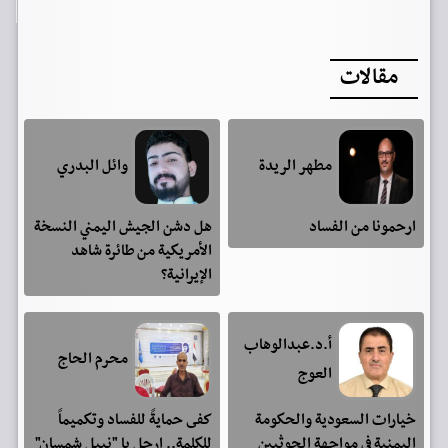
مقالات
مطهر الريدة
وائل البدري
ارحمونا من الفساد
هل دشن الجيش اليمني النسخة
الأمريكية من طائرة شاهد
الإيرانية؟
أ.د.عبدالوهاب
محرم الحاج
العوج
خيارات السعودية والحكومة
كفى حمايةً للفساد وتكميماً
اليمنية في مواجهة الحوثيين
للكلمة.. ارحل يا "نبيل شمسان"