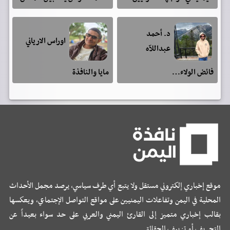
د. أحمد
اوراس الارياني
عبداللآه
فائض الولاء…
مايا والنافذة
موقع إخباري إلكتروني مستقل ولا يتبع أي طرف سياسي، يرصد مجمل الأحداث
المحلية في اليمن وتفاعلات اليمنيين على مواقع التواصل الإجتماعي، ويعكسها
بقالب إخباري متميز إلى القارئ اليمني والعربي على حد سواء بعيداً عن
التحريف أو تزييف الحقائق