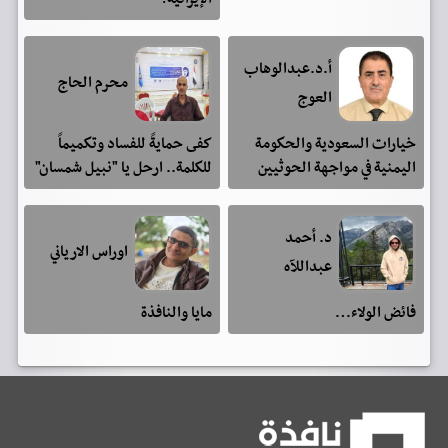
أ.د.عبدالوهاب
محرم الحاج
العوج
خيارات السعودية والحكومة
كفى حمايةً للفساد وتكميماً
اليمنية في مواجهة الحوثيين
للكلمة.. ارحل يا "نبيل شمسان"
د. أحمد
اوراس الارياني
عبداللآه
فائض الولاء…
مايا والنافذة