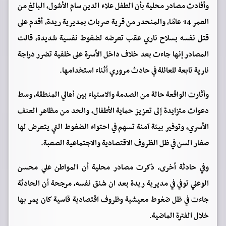
وأفادت مصادر محلية بأن الطفل علاء الدين سام الأشول، البالغ من
العمر 14 عامًا، والمنحدر من قرية صربات بمديرية ريدة، أقدم على
قتل نفسه بسلاح ناري عقب تعرضه لضغوط نفسية شديدة، قالت
المصادر إنها جاءت بعد خلاف داخل الأسرة على خلفية تضرر دراجة
نارية تابعة للعائلة في حادث مروري أثناء استخدامها.
وأثارت الواقعة حالة من الصدمة والاستياء بين أهالي المنطقة، وسط
دعوات متزايدة إلى تعزيز حماية الأطفال، والحد من مظاهر العنف
الأسري، وتوفير بيئة آمنة تسهم في احتواء الضغوط التي يتعرض لها
صغار السن في ظل الظروف الاقتصادية والاجتماعية الصعبة.
وفي حادثة أخرى، ذكرت مصادر محلية أن المواطن علي محسن
الوعلي توفي في مديرية ريدة بعد ان شنق نفسه، مرجحة أن الحادثة
جاءت في ظل ضغوط معيشية وظروف اقتصادية قاسية كان يمر بها
خلال الفترة الماضية.