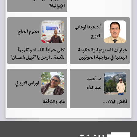
الإيرانية؟
أ.د.عبدالوهاب
محرم الحاج
العوج
خيارات السعودية والحكومة
كفى حمايةً للفساد وتكميماً
اليمنية في مواجهة الحوثيين
للكلمة.. ارحل يا "نبيل شمسان"
د. أحمد
اوراس الارياني
عبداللآه
فائض الولاء…
مايا والنافذة