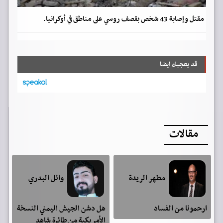
مقتل وإصابة 43 شخص بقصف روسي على مناطق في أوكرانيا.
قد يعجبك ايضا
مقالات
مطهر الريدة
وائل البدري
ارحمونا من الفساد
هل دشن الجيش اليمني النسخة
الأمريكية من طائرة شاهد