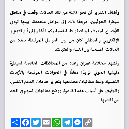
وأضاف التقرير أن نحو 78% من تلك الحالات وقعت في مناطق
سيطرة الحوثيين، مرجعًا ذلك إلى عوامل متعددة، بينها تردي
الأوضاع المعيشية والضغوط النفسية، كما أشار إلى أن الابتزاز
الإلكتروني والعاطفي كان من بين العوامل المرتبطة بعدد من
الحالات المسجلة بين النساء والفتيات.
وتشهد محافظة عمران وعدد من المحافظات الخاضعة لسيطرة
مليشيا الحوثي تزايدًا مقلقًا في الحوادث المرتبطة بالأزمات
النفسية، وسط مطالبات مجتمعية بتعزيز خدمات الدعم النفسي،
والوقوف على أسباب هذه الظاهرة، ووضع معالجات تسهم في الحد
من تفاقمها.
C
M
T
W
E
T
F
ا
o
e
e
h
m
w
a
ن