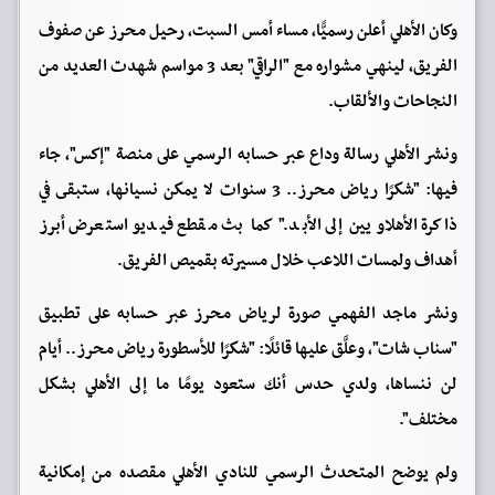
وكان الأهلي أعلن رسميًّا، مساء أمس السبت، رحيل محرز عن صفوف
الفريق، لينهي مشواره مع "الراقي" بعد 3 مواسم شهدت العديد من
النجاحات والألقاب.
ونشر الأهلي رسالة وداع عبر حسابه الرسمي على منصة "إكس"، جاء
فيها: "شكرًا رياض محرز.. 3 سنوات لا يمكن نسيانها، ستبقى في
ذاكرة الأهلاويين إلى الأبد." كما بث مقطع فيديو استعرض أبرز
أهداف ولمسات اللاعب خلال مسيرته بقميص الفريق.
ونشر ماجد الفهمي صورة لرياض محرز عبر حسابه على تطبيق
"سناب شات"، وعلَّق عليها قائلًا: "شكرًا للأسطورة رياض محرز.. أيام
لن ننساها، ولدي حدس أنك ستعود يومًا ما إلى الأهلي بشكل
مختلف".
ولم يوضح المتحدث الرسمي للنادي الأهلي مقصده من إمكانية