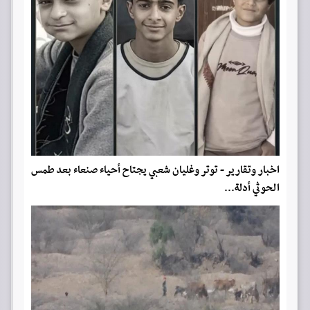
اخبار وتقارير - توتر وغليان شعبي يجتاح أحياء صنعاء بعد طمس
الحوثي أدلة...