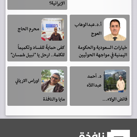
الإيرانية؟
أ.د.عبدالوهاب
محرم الحاج
العوج
خيارات السعودية والحكومة
كفى حمايةً للفساد وتكميماً
اليمنية في مواجهة الحوثيين
للكلمة.. ارحل يا "نبيل شمسان"
د. أحمد
اوراس الارياني
عبداللآه
فائض الولاء…
مايا والنافذة