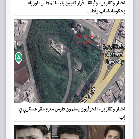
اخبار وتقارير - وثيقة.. قرار تعيين رئيسا لمجلس الوزراء
بحكومة شباب وأط...
اخبار وتقارير - الحوثيون يسلمون فارس مناع مقر عسكري في
إب