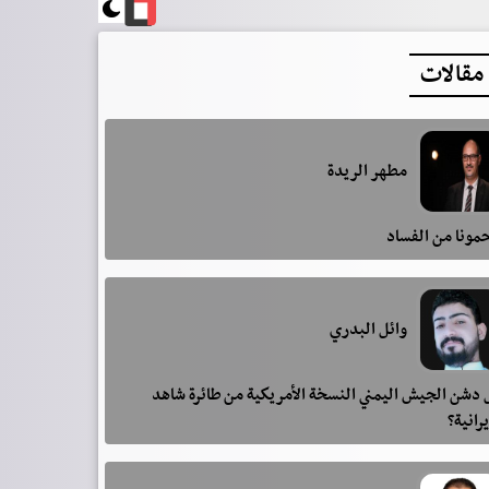
مقالات
مطهر الريدة
مونا من الفساد
وائل البدري
دشن الجيش اليمني النسخة الأمريكية من طائرة شاهد
يرانية؟