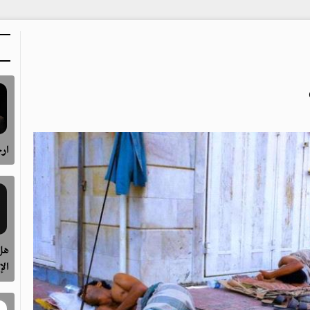
ارح
هل 
الإ