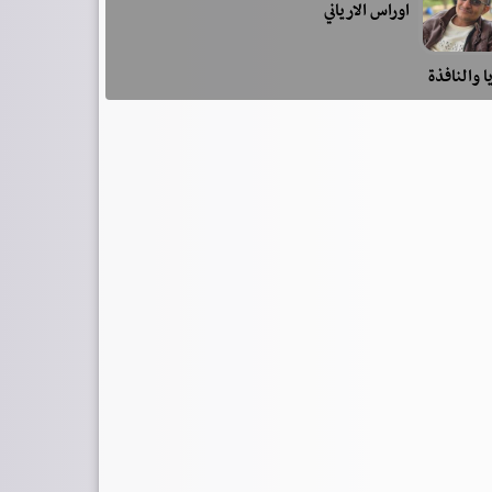
اوراس الارياني
ا والنافذة