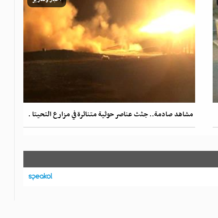
مشاهد صادمة.. جثث عناصر حوثية متناثرة في مزارع التحيتا .