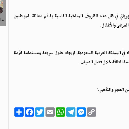
ربائي في ظل هذه الظروف المناخية القاسية يفاقم معاناة المواطنين
ماي
المرضى والأطفال.
اء في المملكة العربية السعودية، لإيجاد حلول سريعة ومستدامة لأزمة
دمة الطاقة خلال فصل الصيف.
ن العجز والتأخير."
C
M
T
W
E
T
F
ا
o
e
e
h
m
w
a
ن
p
s
l
a
a
i
c
ش
y
s
e
t
i
t
e
ر
b
t
l
s
g
e
L