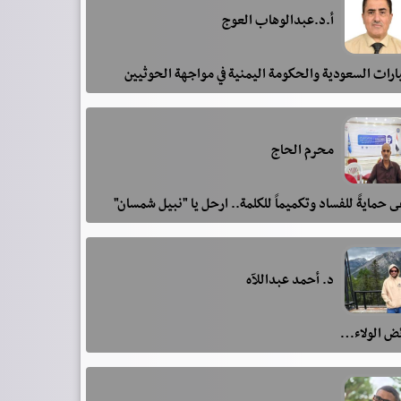
أ.د.عبدالوهاب العوج
رات السعودية والحكومة اليمنية في مواجهة الحوثيين
محرم الحاج
 حمايةً للفساد وتكميماً للكلمة.. ارحل يا "نبيل شمسان"
د. أحمد عبداللآه
ئض الولاء…