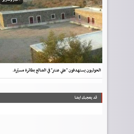
الحوثيون يستهدفون "علي عنتر" في الضالع بطائرة مسيّرة.
قد يعجبك ايضا