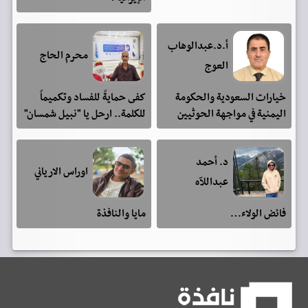
أ.د.عبدالوهاب
محرم الحاج
العوج
خيارات السعودية والحكومة
كفى حمايةً للفساد وتكميماً
اليمنية في مواجهة الحوثيين
للكلمة.. ارحل يا "نبيل شمسان"
د. أحمد
اوراس الارياني
عبداللآه
فائض الولاء…
مايا والنافذة