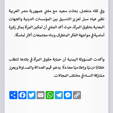
وفي لقاء منفصل، بحثت سعيد مع مفتي جمهورية مصر العربية
نظير عياد سبل تعزيز التنسيق بين المؤسسات الدينية والجهات
المعنية بحقوق المرأة، حيث أكد المفتي أن تمكين المرأة يمثل ركيزة
أساسية في مواجهة الفكر المتطرف وبناء مجتمعات أكثر تماسكًا.
وأكدت المسؤولة اليمنية أن حماية حقوق المرأة في بلادها تتطلب
خطابًا دينيًا وإعلاميًا معتدلًا يدعم قيم العدالة والمساواة ويعزز
مشاركة النساء في مختلف المجالات.
C
M
T
W
E
T
F
ا
o
e
e
h
m
w
a
ن
p
s
l
a
a
i
c
ش
y
s
e
t
i
t
e
ر
b
t
l
s
g
e
L