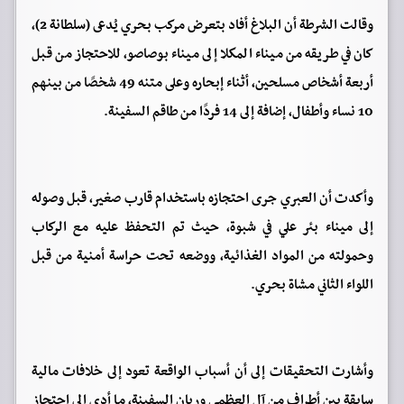
وقالت الشرطة أن البلاغ أفاد بتعرض مركب بحري يُدعى (سلطانة 2)،
كان في طريقه من ميناء المكلا إلى ميناء بوصاصو، للاحتجاز من قبل
أربعة أشخاص مسلحين، أثناء إبحاره وعلى متنه 49 شخصًا من بينهم
10 نساء وأطفال، إضافة إلى 14 فردًا من طاقم السفينة.
وأكدت أن العبري جرى احتجازه باستخدام قارب صغير، قبل وصوله
إلى ميناء بئر علي في شبوة، حيث تم التحفظ عليه مع الركاب
وحمولته من المواد الغذائية، ووضعه تحت حراسة أمنية من قبل
اللواء الثاني مشاة بحري.
وأشارت التحقيقات إلى أن أسباب الواقعة تعود إلى خلافات مالية
سابقة بين أطراف من آل العظمي وربان السفينة، ما أدى إلى احتجاز