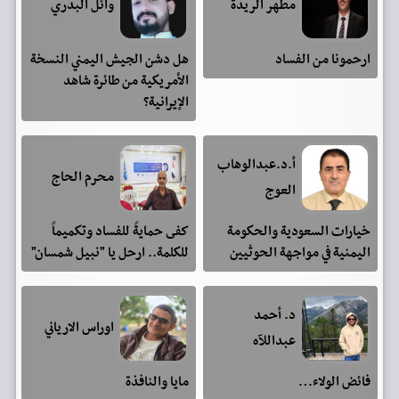
مطهر الريدة
وائل البدري
ارحمونا من الفساد
هل دشن الجيش اليمني النسخة
الأمريكية من طائرة شاهد
الإيرانية؟
أ.د.عبدالوهاب
محرم الحاج
العوج
خيارات السعودية والحكومة
كفى حمايةً للفساد وتكميماً
اليمنية في مواجهة الحوثيين
للكلمة.. ارحل يا "نبيل شمسان"
د. أحمد
اوراس الارياني
عبداللآه
فائض الولاء…
مايا والنافذة