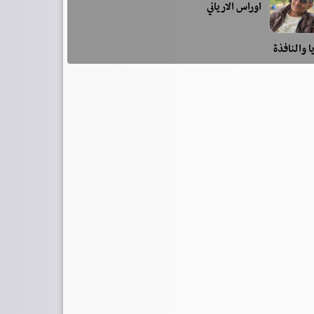
اوراس الارياني
ا والنافذة