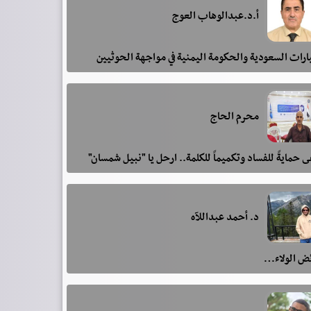
أ.د.عبدالوهاب العوج
رات السعودية والحكومة اليمنية في مواجهة الحوثيين
محرم الحاج
 حمايةً للفساد وتكميماً للكلمة.. ارحل يا "نبيل شمسان"
د. أحمد عبداللآه
ئض الولاء…