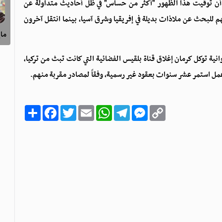
ا أن توقيت هذا الظهور "أكثر من حساس" في ظل أحاديث متداولة عن
م للبحث عن ملاذات بديلة في إفريقيا وشرق آسيا، بينما انتقل آخرون
ماي
انية توكل كرمان إغلاق قناة بلقيس الفضائية التي كانت تبث من تركيا،
 عمل استمر عشر سنوات بعقود غير رسمية، وفقاً لمصادر مقربة منهم.
C
M
T
W
E
T
F
ا
o
e
e
h
m
w
a
ن
p
s
l
a
a
i
c
ش
y
s
e
t
i
t
e
ر
b
t
l
s
g
e
L
o
e
A
r
n
i
o
r
p
a
g
n
k
p
m
e
k
r