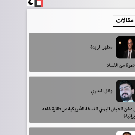
مقالات
مطهر الريدة
مونا من الفساد
وائل البدري
دشن الجيش اليمني النسخة الأمريكية من طائرة شاهد
يرانية؟