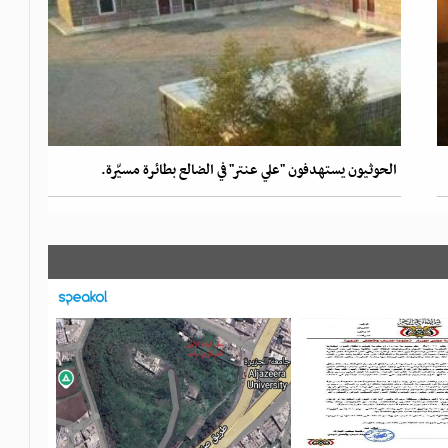
الحوثيون يستهدفون "علي عنتر" في الضالع بطائرة مسيّرة.