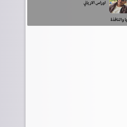
اوراس الارياني
ا والنافذة