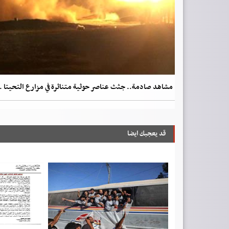
مشاهد صادمة.. جثث عناصر حوثية متناثرة في مزارع التحيتا .
قد يعجبك ايضا