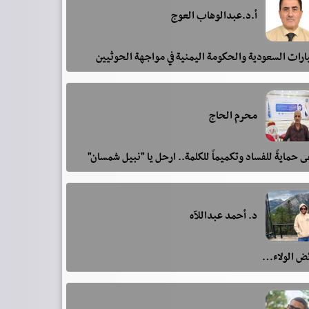
أ.د.عبدالوهاب العوج
رات السعودية والحكومة اليمنية في مواجهة الحوثيين
محرم الحاج
 حمايةً للفساد وتكميماً للكلمة.. ارحل يا "نبيل شمسان"
د. أحمد عبداللآه
ئض الولاء…