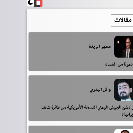
مقالات
مطهر الريدة
مونا من الفساد
وائل البدري
دشن الجيش اليمني النسخة الأمريكية من طائرة شاهد
يرانية؟