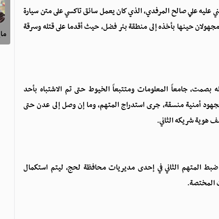
201، حين تم استدراج المجني عليه علي صالح المرفدي، الذي كان يعمل سائق تاكسي على متن سيارة
هولان حينها بأخذه إلى منطقة بئر فضل، حيث أقدما على قتله وسرقة
ماي
بصمت، جامعاً المعلومات ومتتبعاً الخيوط حتى تم الاشتباه بأحد
 وبجهود أمنية منسقة، جرى استدراج المتهم، وما إن وصل إلى عدن حتى
شف هوية شريكه الثاني.
ن ضبط المتهم الثاني في إحدى مديريات محافظة لحج، ليتم استكمال
ت المختصة.