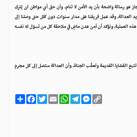
ز هو رسالة واضحة بأن يد الأمن لا تنام، وأن حق أي مواطن لن يُترك
ي يد العدالة، وقد عمل فريقنا على مدار سنوات دون كلل حتى وصلنا إلى
هذه العملية، ونؤكد أن أمن عدن ماضٍ في ملاحقة كل من تسوّل له نفسه
تبع القضايا القديمة وتعقّب الجناة، وأن العدالة ستصل إلى كل مجرم
C
M
T
W
E
T
F
ا
o
e
e
h
m
w
a
ن
p
s
l
a
a
i
c
ش
y
s
e
t
i
t
e
ر
b
t
l
s
g
e
L
o
e
A
r
n
i
o
r
p
a
g
n
k
p
m
e
k
r