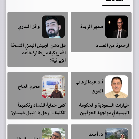
مطهر الريدة
وائل البدري
ارحمونا من الفساد
هل دشن الجيش اليمني النسخة
الأمريكية من طائرة شاهد
الإيرانية؟
أ.د.عبدالوهاب
محرم الحاج
العوج
خيارات السعودية والحكومة
كفى حمايةً للفساد وتكميماً
اليمنية في مواجهة الحوثيين
للكلمة.. ارحل يا "نبيل شمسان"
د. أحمد