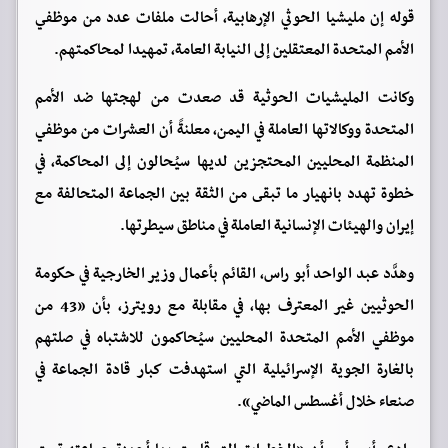
قوله إن مليشيا الحوثي الإرهابية، أحالت ملفات عدد من موظفي
الأمم المتحدة المعتقلين إلى النيابة العامة، تمهيدا لمحاكمتهم.
وكانت المليشيات الحوثية قد صعدت من لهجتها ضد الأمم
المتحدة ووكالاتها العاملة في اليمن، معلنةً أن العشرات من موظفي
المنظمة المحليين المحتجزين لديها سيُحالون إلى المحاكمة، في
خطوة تهدد بانهيار ما تبقى من الثقة بين الجماعة المتحالفة مع
إيران والهيئات الإنسانية العاملة في مناطق سيطرتها.
وهدَّد عبد الواحد أبو راس، القائم بأعمال وزير الخارجية في حكومة
الحوثيين غير المعترف بها، في مقابلة مع رويترز، بأن «43 من
موظفي الأمم المتحدة المحليين سيُحاكمون للاشتباه في صلتهم
بالغارة الجوية الإسرائيلية التي استهدفت كبار قادة الجماعة في
صنعاء خلال أغسطس الماضي».