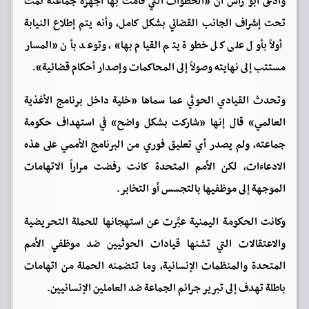
وادعى أبو رأس أن «الخطوات التي قامت بها أجهزة جماعته تمت
تحت إشراف الجانب القضائي بشكل كامل، وأنه يتم إطلاع النيابة
أولاً بأول على كل خطوة يتم القيام بها»، وتوعد بأن «المسار
مستتب إلى نهايته وصولاً إلى المحاكمات وإصدار أحكام قضائية».
وتحدث القيادي الحوثي عما سماها «خلية داخل برنامج الأغذية
العالمي» قال إنها «شاركت بشكل واضح» في استهداف حكومة
جماعته، ولم يصدر أي تعليق فوري من البرنامج الأممي على هذه
الادعاءات، لكن الأمم المتحدة كانت رفضت مراراً الاتهامات
الموجهة إلى موظفيها بالتجسس أو التخابر.
وكانت الحكومة اليمنية عبَّرت عن استهجانها للحملة التحريضية
والاعتقالات التي تشنها قيادات الحوثيين ضد موظفي الأمم
المتحدة والمنظمات الإنسانية، وما تتضمنه الحملة من اتهامات
باطلة تهدف إلى تبرير جرائم الجماعة ضد العاملين الإنسانيين.