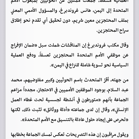
العُمانية مسقط، جمعت ممثلين عن الحوثيين بمبعوث الأمم
المتحدة إلى اليمن، هانس غروندبرغ، والمسؤول الأممي المعني
بملف المحتجزين معين شريم، دون تحقيق أي تقدم نحو إطلاق
سراح المحتجزين.
وقال مكتب غروندبرغ إن المناقشات شملت سبل «ضمان الإفراج
عن موظفي الأمم المتحدة المحتجزين تعسفاً، ودفع العملية
السياسية نحو تسوية شاملة للنزاع في اليمن».
من جهته، أقرَّ المتحدث باسم الحوثيين وكبير مفاوضيهم، محمد
عبد السلام، بوجود الموظفين الأمميين في الاحتجاز، مجدداً مزاعم
الجماعة بأنهم «متورطون في أنشطة تجسسية تحت غطاء العمل
الإنساني»، وقال إن لدى جماعته «أدلة ووثائق» تثبت ذلك، لكنها
«تحرص على إيجاد حلول عادلة بالتنسيق مع الأمم المتحدة».
ويقول مراقبون إن هذه التصريحات تعكس تمسك الجماعة بخطابها