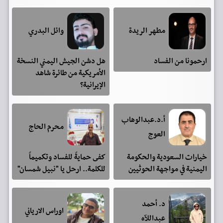
مطهر الريدة
وائل البدري
ارحمونا من الفساد
هل دشن الجيش اليمني النسخة
الأمريكية من طائرة شاهد
الإيرانية؟
أ.د.عبدالوهاب
محرم الحاج
العوج
خيارات السعودية والحكومة
كفى حمايةً للفساد وتكميماً
اليمنية في مواجهة الحوثيين
للكلمة.. ارحل يا "نبيل شمسان"
د. أحمد
اوراس الارياني
عبداللآه