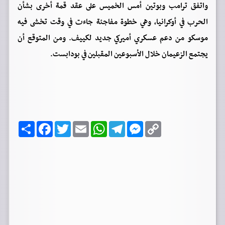
واتفق ترامب وبوتين أمس الخميس على عقد قمة أخرى بشأن
الحرب في أوكرانيا، وهي خطوة مفاجئة جاءت في وقت تخشى فيه
موسكو من دعم عسكري أميركي جديد لكييف. ومن المتوقع أن
يجتمع الزعيمان خلال الأسبوعين المقبلين في بودابست.
C
M
T
W
E
T
F
ا
o
e
e
h
m
w
a
ن
p
s
l
a
a
i
c
ش
y
s
e
t
i
t
e
ر
b
t
l
s
g
e
L
o
e
A
r
n
i
o
r
p
a
g
n
k
p
m
e
k
r