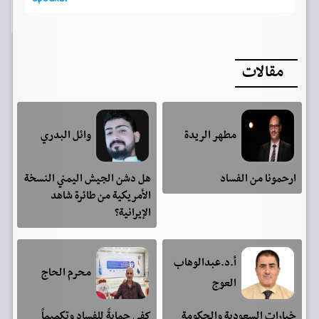
مقالات
مطهر الريدة
وائل البدري
ارحمونا من الفساد
هل دشن الجيش اليمني النسخة
الأمريكية من طائرة شاهد
الإيرانية؟
أ.د.عبدالوهاب
محرم الحاج
العوج
خيارات السعودية والحكومة
كفى حمايةً للفساد وتكميماً