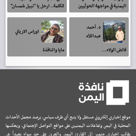
اليمنية في مواجهة الحوثيين
للكلمة.. ارحل يا "نبيل شمسان"
د. أحمد
اوراس الارياني
عبداللآه
فائض الولاء…
مايا والنافذة
موقع إخباري إلكتروني مستقل ولا يتبع أي طرف سياسي، يرصد مجمل الأحداث
المحلية في اليمن وتفاعلات اليمنيين على مواقع التواصل الإجتماعي، ويعكسها
بقالب إخباري متميز إلى القارئ اليمني والعربي على حد سواء بعيداً عن