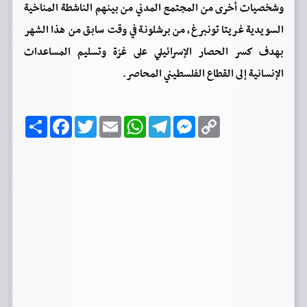
وشخصيات أخرى من المجتمع المدني من بينهم الناشطة المناخية
السويدية غريتا تونبرغ، من برشلونة في وقت سابق من هذا الشهر
بهدف كسر الحصار الإسرائيلي على غزة وتسليم المساعدات
الإنسانية إلى القطاع الفلسطيني المحاصر.
C
M
T
W
E
T
F
ا
o
e
e
h
m
w
a
ن
p
s
l
a
a
i
c
ش
y
s
e
t
i
t
e
ر
b
t
l
s
g
e
L
o
e
A
r
n
i
o
r
p
a
g
n
k
p
m
e
k
r