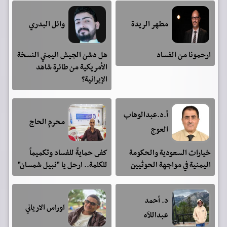
مطهر الريدة
وائل البدري
ارحمونا من الفساد
هل دشن الجيش اليمني النسخة
الأمريكية من طائرة شاهد
الإيرانية؟
أ.د.عبدالوهاب
محرم الحاج
العوج
خيارات السعودية والحكومة
كفى حمايةً للفساد وتكميماً
اليمنية في مواجهة الحوثيين
للكلمة.. ارحل يا "نبيل شمسان"
د. أحمد
اوراس الارياني
عبداللآه