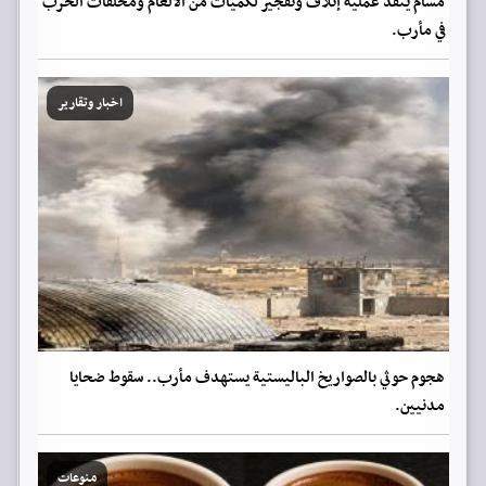
مسام ينفذ عملية إتلاف وتفجير لكميات من الألغام ومخلفات الحرب
في مأرب.
اخبار وتقارير
هجوم حوثي بالصواريخ الباليستية يستهدف مأرب.. سقوط ضحايا
مدنيين.
منوعات