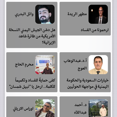
مطهر الريدة
وائل البدري
ارحمونا من الفساد
هل دشن الجيش اليمني النسخة
الأمريكية من طائرة شاهد
الإيرانية؟
أ.د.عبدالوهاب
محرم الحاج
العوج
خيارات السعودية والحكومة
كفى حمايةً للفساد وتكميماً
اليمنية في مواجهة الحوثيين
للكلمة.. ارحل يا "نبيل شمسان"
د. أحمد
اوراس الارياني
عبداللآه