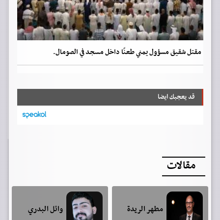
مقتل شقيق مسؤول يمني طعنًا داخل مسجد في الصومال.
قد يعجبك ايضا
مقالات
مطهر الريدة
وائل البدري