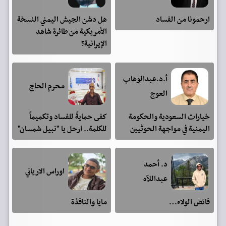
ارحمونا من الفساد
هل دشن الجيش اليمني النسخة
الأمريكية من طائرة شاهد
الإيرانية؟
أ.د.عبدالوهاب
محرم الحاج
العوج
خيارات السعودية والحكومة
كفى حمايةً للفساد وتكميماً
اليمنية في مواجهة الحوثيين
للكلمة.. ارحل يا "نبيل شمسان"
د. أحمد
اوراس الارياني
عبداللآه
فائض الولاء…
مايا والنافذة