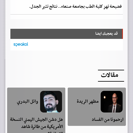
فضيحة تهز كلية الطب بجامعة صنعاء.. نتائج تثير الجدل.
قد يعجبك ايضا
مقالات
مطهر الريدة
وائل البدري
ارحمونا من الفساد
هل دشن الجيش اليمني النسخة
الأمريكية من طائرة شاهد