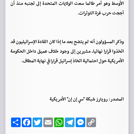
الأوسط وهو أمر طالما سعت الولايات المتحدة إلى تجنبه منذ أن
أججت حرب غزة التوترات.
وذكر المسؤولون أنه لم يتضح بعد ما إذا كان القادة الإسرائيليون قد
اتخذوا قرارا نهائيا، مشيرين إلى وجود خلاف عميق داخل الحكومة
الأمريكية حول احتمالية اتخاذ إسرائيل قرارا في نهاية المطاف.
المصدر: رويترز شبكة "سي إن إن" الأمريكية
C
M
T
W
E
T
F
ا
o
e
e
h
m
w
a
ن
p
s
l
a
a
i
c
ش