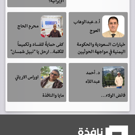
الإيرانية؟
أ.د.عبدالوهاب
محرم الحاج
العوج
خيارات السعودية والحكومة
كفى حمايةً للفساد وتكميماً
اليمنية في مواجهة الحوثيين
للكلمة.. ارحل يا "نبيل شمسان"
د. أحمد
اوراس الارياني
عبداللآه
فائض الولاء…
مايا والنافذة