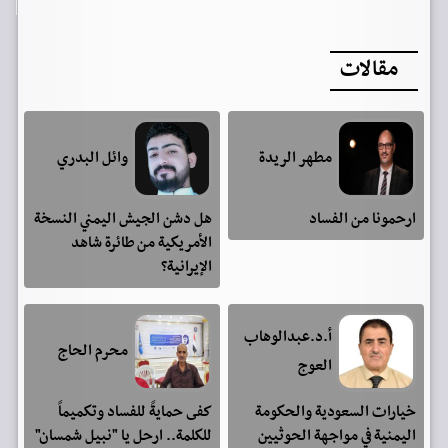
مقالات
مطهر الريدة
وائل البدري
ارحمونا من الفساد
هل دشن الجيش اليمني النسخة
الأمريكية من طائرة شاهد
الإيرانية؟
أ.د.عبدالوهاب
محرم الحاج
العوج
خيارات السعودية والحكومة
كفى حمايةً للفساد وتكميماً
اليمنية في مواجهة الحوثيين
للكلمة.. ارحل يا "نبيل شمسان"