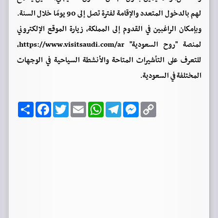
لهم بالدخول المتعدد والإقامة لفترة تصل إلى 90 يومًا خلال السنة.
وبإمكان الراغبين في القدوم إلى المملكة، زيارة الموقع الإلكتروني
لمنصة "روح السعودية" https://www.visitsaudi.com/ar،
للتعرف على التأشيرات المتاحة والأنشطة السياحية في الوجهات
المختلفة في السعودية.
C
M
T
W
E
T
F
ا
o
e
e
h
m
w
a
ن
p
s
l
a
a
i
c
ش
y
s
e
t
i
t
e
ر
b
t
l
s
g
e
L
o
e
A
r
n
i
o
r
p
a
g
n
k
p
m
e
k
r