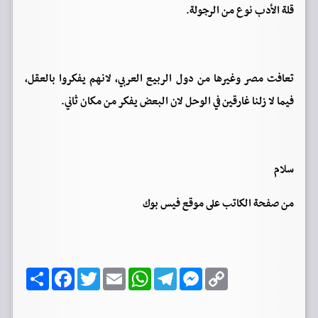
قلة الأدب نوع من الرجولة.
تعافت مصر وغيرها من دول الربيع العربي، لانهم يفكروا بالعقل،
فيما لا زلنا غارقين في الوحل لان البعض يفكر من مكان ثاني.
سلام
من صفحة الكاتب على موقع فيس بوك
C
M
T
W
E
T
F
ا
o
e
e
h
m
w
a
ن
p
s
l
a
a
i
c
ش
y
s
e
t
i
t
e
ر