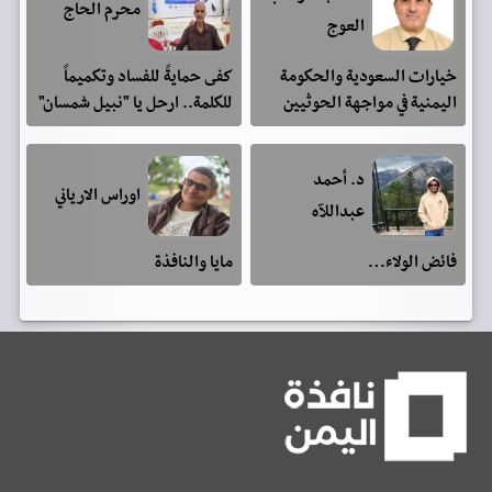
محرم الحاج
العوج
خيارات السعودية والحكومة
كفى حمايةً للفساد وتكميماً
اليمنية في مواجهة الحوثيين
للكلمة.. ارحل يا "نبيل شمسان"
د. أحمد
اوراس الارياني
عبداللآه
فائض الولاء…
مايا والنافذة