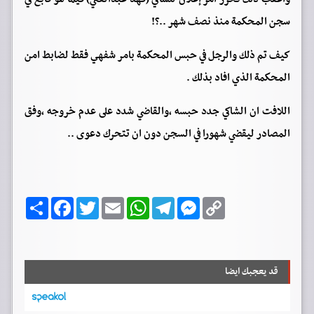
سجن المحكمة منذ نصف شهر ..؟!
كيف تم ذلك والرجل في حبس المحكمة بامر شفهي فقط لضابط امن
المحكمة الذي افاد بذلك .
اللافت ان الشاكي جدد حبسه ،والقاضي شدد على عدم خروجه ،وفق
المصادر ليقضي شهورا في السجن دون ان تتحرك دعوى ..
C
M
T
W
E
T
F
ا
o
e
e
h
m
w
a
ن
p
s
l
a
a
i
c
ش
y
s
e
t
i
t
e
ر
b
t
l
s
g
e
L
o
e
A
r
n
i
o
r
p
a
g
n
قد يعجبك ايضا
k
p
m
e
k
r