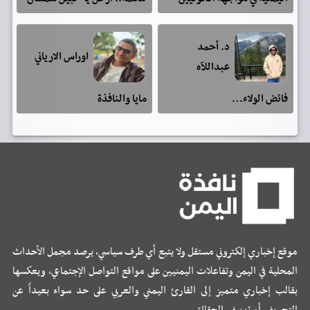
د. أحمد
اوراس الارياني
عبداللآه
فائض الولاء…
مايا والنافذة
موقع إخباري إلكتروني مستقل ولا يتبع أي طرف سياسي، يرصد مجمل الأحداث
المحلية في اليمن وتفاعلات اليمنيين على مواقع التواصل الإجتماعي، ويعكسها
بقالب إخباري متميز إلى القارئ اليمني والعربي على حد سواء بعيداً عن
التحريف أو تزييف الحقائق