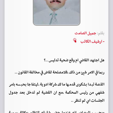
بقلم:
جميل الصامت
- ارشيف الكاتب
هل اجتهد القاضي ام وقع ضحية تدليس ..؟
ربما في الامر شيئ من ذلك ،فلامصلحة لقاض في مخالفة القانون ..
القصة تبدا بشكوى قدمها مالك شركة ادوية ،ليتفاجا بحبسه بامر
شفهي من رئيس المحكمة ،مع ان القضية لم تدخل بعد جدول
الجلسات اي لم تنظر ..
وبحسب المصادر انه عندما حضر شقيقه للتظلم بوكالة رسمية