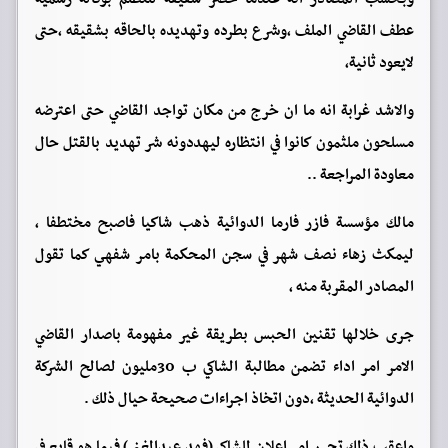
عطف القاضي الملف ،وشرع بطرده وتهديده بالحاقه بشقيقه ،حتى
لايعود ثانية،
والاشد غرابة انه ما ان خرج من مكان تواجد القاضي حتى اعترضه
مسلحون ملثمون كانوا في انتظاره ليهددونه شر تهديد بالقتل حال
معاودة المراجعة ..
مالك مؤسسة فازر فارما الدوائية ذهب شاكيا فاصبح مختطفا ،
ليمكث زهاء نصف شهر في سجن المحكمة بامر شفهي كما تقول
المصادر المقربة منه ,
جرى خلالها تقنين الحبس بطريقة غير مفهومة باصدار القاضي
الامر امر اداء تضمن مطالبة الشاكي ب 30مليون لصالح الشركة
الدوائية الحديثة ،دون اتخاذ اجراءات صحيحة حيال ذلك .
واعقب ذلك تحرر امر إعلان للشاكي (فهد عبدالغني) فيما هو قابع في