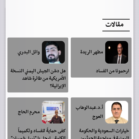
مقالات
مطهر الريدة
وائل البدري
ارحمونا من الفساد
هل دشن الجيش اليمني النسخة
الأمريكية من طائرة شاهد
الإيرانية؟
أ.د.عبدالوهاب
محرم الحاج
العوج
خيارات السعودية والحكومة
كفى حمايةً للفساد وتكميماً
اليمنية في مواجهة الحوثيين
للكلمة.. ارحل يا "نبيل شمسان"