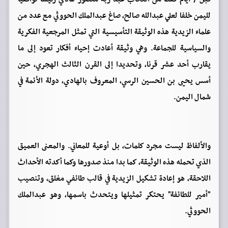
لليمن خلفا لعلي عبدالله صالح، صاغ عبدالملك الحووثي مع عدد من
علماء الزيدية هذه الوثيقة التأسيسية التي تمثل المرجعية الفكرية
والسياسية للجماعة. وهي وثيقة أعادت إحياء أفكار تعود إلى ما
يقارب أحد عشر قرنا، وتحديدا إلى القرن الثالث الهجري، حين
أسس يحيى بن الحسين الرسي، المعروف بالهادي، دولة الأئمة في
شمال اليمن.
والألفاظ ليست مجرد كلمات، بل أوعية للمعاني. والمعنى العميق
الذي تحمله هذه الوثيقة، كما بدا منذ صدورها وكما أكدته الأحداث
اللاحقة، هو إعادة تشكيل الزيدية في قالب طائفي مغلق، وتنصيب
"أمير للطائفة" يحتكر تمثيلها ويتحدث باسمها، وهو عبدالملك
الحووثي.