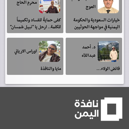
محرم الحاج
العوج
خيارات السعودية والحكومة
كفى حمايةً للفساد وتكميماً
اليمنية في مواجهة الحوثيين
للكلمة.. ارحل يا "نبيل شمسان"
د. أحمد
اوراس الارياني
عبداللآه
فائض الولاء…
مايا والنافذة