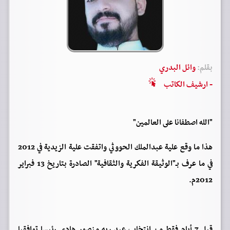
بقلم:
وائل البدري
- ارشيف الكاتب
"الله اصطفانا على العالمين"
هذا ما وقع علية عبدالملك الحووثي واتفقت علية الزيدية في 2012
في ما عرف بـ"الوثيقة الفكرية والثقافية" الصادرة بتاريخ 13 فبراير
2012م.
قبل 7 أيام فقط من انتخاب عبد ربه منصور هادي رئيسا توافقيا