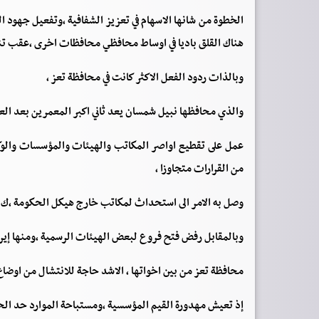
الخطوة من شانها الاسهام في تعزيز الشفافية ،وتفعيل جهود ا
هناك القلق باديا في اوساط محافظي محافظات اخرى ،عقب تنا
وبالذات ردود الفعل الاكثر كانت في محافظة تعز ،
والذي محافظها نبيل شمسان يعد ثاني اكبر المعمرين بعد العر
عمل على تقطيع اواصر المكاتب والهيئات والمؤسسات والوكال
من القرارات متجاوزا ،
وصل به الامر الى استحداث لمكاتب خارج هيكل الحكومة ،ك م
وبالمقابل رفض فتح فروع لبعض الهيئات الرسمية ،ومنها إيرا
محافظة تعز من بين اخواتها ، الاشد حاجة للانتشال من اوضاع ت
إذ تعيش مهدورة القيم المؤسسية ،ومستباحة الموارد حد الحي