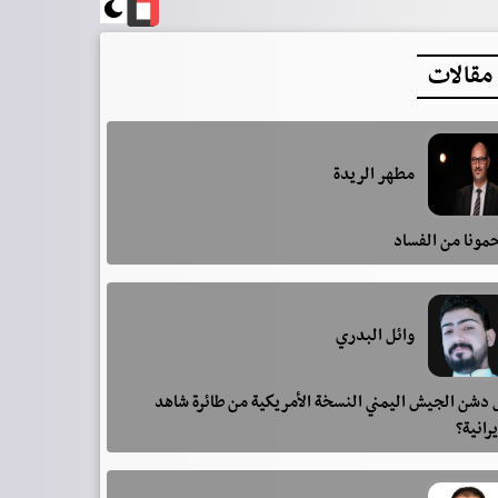
مقالات
مطهر الريدة
مونا من الفساد
وائل البدري
دشن الجيش اليمني النسخة الأمريكية من طائرة شاهد
يرانية؟