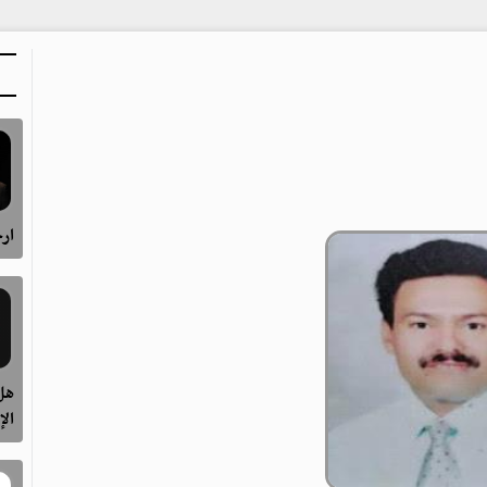
ارح
هل 
الإ