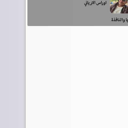
اوراس الارياني
ا والنافذة