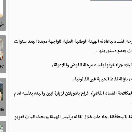
خيا
جه الفساد ،باعادته الهيئة الوطنية العلياء للواجهة مجددا ،بعد سنوات
ات بعدم دستوريتها .
بلاد جراء غرقها بفساد مرحلة الفوضى واللادولة ،
كفى
زالة نقاط الجباية غير القانونية ،
مكافحة الفساد القاضي/ افراح بادويلان لزيارة ابين والبدء بنفسه امام
فا
لمحافظة ،جاء ذلك خلال لقائه برئيس الهيئة ،وبحث آليات تعزيز