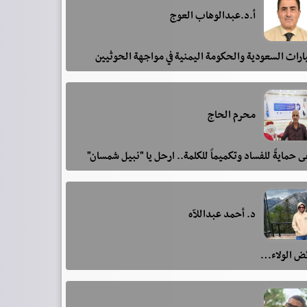
أ.د.عبدالوهاب العوج
رات السعودية والحكومة اليمنية في مواجهة الحوثيين
محرم الحاج
 حمايةً للفساد وتكميماً للكلمة.. ارحل يا "نبيل شمسان"
د. أحمد عبداللآه
ئض الولاء…