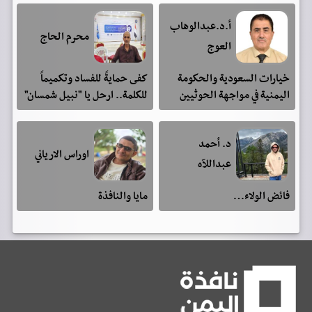
أ.د.عبدالوهاب
محرم الحاج
العوج
خيارات السعودية والحكومة
كفى حمايةً للفساد وتكميماً
اليمنية في مواجهة الحوثيين
للكلمة.. ارحل يا "نبيل شمسان"
د. أحمد
اوراس الارياني
عبداللآه
فائض الولاء…
مايا والنافذة