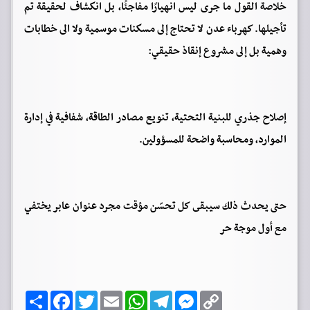
خلاصة القول ما جرى ليس انهيارًا مفاجئًا، بل انكشاف لحقيقة تم
تأجيلها. كهرباء عدن لا تحتاج إلى مسكنات موسمية ولا الى خطابات
وهمية بل إلى مشروع إنقاذ حقيقي:
إصلاح جذري للبنية التحتية، تنويع مصادر الطاقة، شفافية في إدارة
الموارد، ومحاسبة واضحة للمسؤولين.
حتى يحدث ذلك سيبقى كل تحسّن مؤقت مجرد عنوان عابر يختفي
مع أول موجة حر
C
M
T
W
E
T
F
ا
o
e
e
h
m
w
a
ن