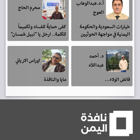
أ.د.عبدالوهاب
محرم الحاج
العوج
خيارات السعودية والحكومة
كفى حمايةً للفساد وتكميماً
اليمنية في مواجهة الحوثيين
للكلمة.. ارحل يا "نبيل شمسان"
د. أحمد
اوراس الارياني
عبداللآه
فائض الولاء…
مايا والنافذة