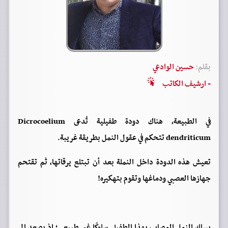
بقلم:
حسين الوادعي
- ارشيف الكاتب
في الطبيعة، هناك دودة طفيلية تُدعى Dicrocoelium
dendriticum تتحكم في عقول النمل بطريقة غريبة.
تعيش هذه الدودة داخل النملة بعد أن تبتلع يرقاتها، ثم تقتحم
جهازها العصبي ودماغها وتقوم بتهكيره!
يسلك النمل المصاب بهذا الطفيلي سلوكًا غير طبيعي؛ إذ يصعد إلى