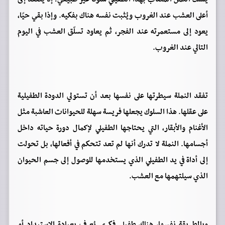
أعلى العشب عند الغروب ويُثبت نفسه هناك بفكيه. وإذا بقي حيًا،
يعود إلى مستعمرته عند الفجر، ثم يعاود تسلّق العشب في اليوم
التالي عند الغروب.
تفقد النملة سيطرتها على نفسها بعد أن تستولي الدودة الطفيلية
على عقلها. هذا السلوك يجعلها فريسة سهلة للحيوانات العاشبة مثل
الأغنام والأبقار، التي يحتاجها الطفيلي لإكمال دورة حياته داخل
أجسامها. النملة لا تدرك أنها لم تعد تتحكم في أفعالها، بل تحولت
إلى أداة في يد الطفيلي الذي يستخدمها للوصول إلى جسم الحيوان
الذي سيلتهمها مع العشب.
وبالطريقة نفسها، هناك طفيلي فكري يُعرف بعبادة الاستبداد أو