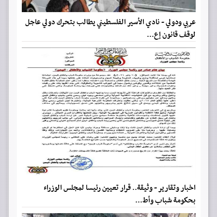
عربي ودولي - نادي الأسير الفلسطيني يطالب بتحرك دولي عاجل
لوقف قانون إع...
اخبار وتقارير - وثيقة.. قرار تعيين رئيسا لمجلس الوزراء
بحكومة شباب وأط...