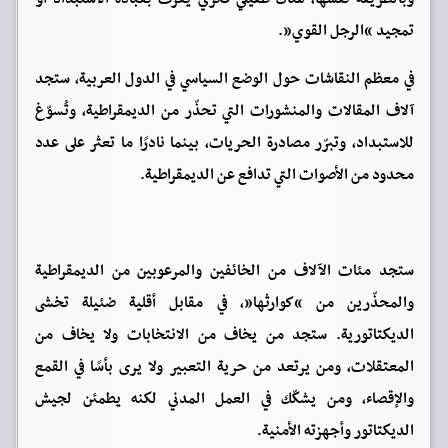
تمجيد “الرجل القوي”.
في معظم النقاشات حول الوضع السياسي في الدول العربية، ستجد
آلاف المقالات والمنشورات التي تحذّر من الديمقراطية، وتُسوّغ
للاستبداد، وتبرّر مصادرة الحريات، بينما نادرًا ما تعثر على عدد
محدود من الأصوات التي تدافع عن الديمقراطية.
ستجد مئات الآلاف من الخائفين والمرعوبين من الديمقراطية
والمحذّرين من “كوارثها”، في مقابل أقلية ضئيلة تخشى
الديكتاتورية. ستجد من يخاف من الانتخابات ولا يخاف من
المعتقلات، ومن يرتعد من حرية التعبير ولا يرى بأسًا في القمع
والإقصاء، ومن يشكّك في العمل المدني لكنه يطمئن لجيش
الديكتاتور وأجهزته الأمنية.