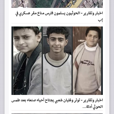
اخبار وتقارير - الحوثيون يسلمون فارس مناع مقر عسكري في
إب
اخبار وتقارير - توتر وغليان شعبي يجتاح أحياء صنعاء بعد طمس
الحوثي أدلة...