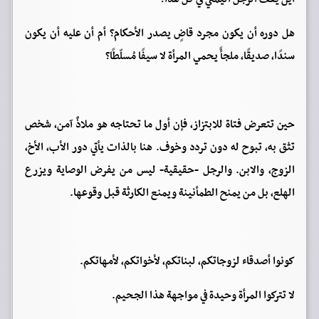
هل دوره أن يكون مجرد قاضٍ يصدر الأحكام؟ أم أن عليه أن يكون
سندًا، صديقًا، ملجأً يحمي المرأة لا سيفًا مُسلّطًا؟
حين تتعرض فتاة للابتزاز، فإن أول ما تحتاجه هو ملاذٌ آمن، شخص
تثق به، تبوح له دون تردد وخوف. هنا بالذات يأتي دور الأب، الأخ،
الزوج، والابن. والرجل -حقيقية- ليس من يفرض الوصاية ويزرع
الهلع، بل من يمنح الطمأنينة ويمنع الكارثة قبل وقوعها.
كونوا أصدقاء لزوجاتكم، لبناتكم، لأخواتكم، لأمهاتكم.
لا تتركوا المرأة وحيدة في مواجهة هذا الجحيم.