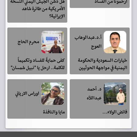
ارحمونا من الفساد
هل دشن الجيش اليمني النسخة
الأمريكية من طائرة شاهد
الإيرانية؟
أ.د.عبدالوهاب
محرم الحاج
العوج
خيارات السعودية والحكومة
كفى حمايةً للفساد وتكميماً
اليمنية في مواجهة الحوثيين
للكلمة.. ارحل يا "نبيل شمسان"
د. أحمد
اوراس الارياني
عبداللآه
فائض الولاء…
مايا والنافذة